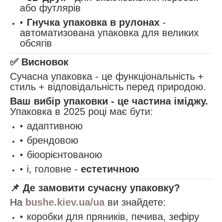
або футлярів
Гнучка упаковка в рулонах
-
автоматизована упаковка для великих
обсягів
✅
Висновок
Сучасна упаковка - це функціональність +
стиль + відповідальність перед природою.
Ваш вибір упаковки - це частина іміджу.
Упаковка в 2025 році має бути:
адаптивною
брендовою
біоорієнтованою
і, головне -
естетичною
📌
Де замовити сучасну упаковку?
На
bushe.kiev.ua/ua
ви знайдете:
коробки для пряників, печива, зефіру