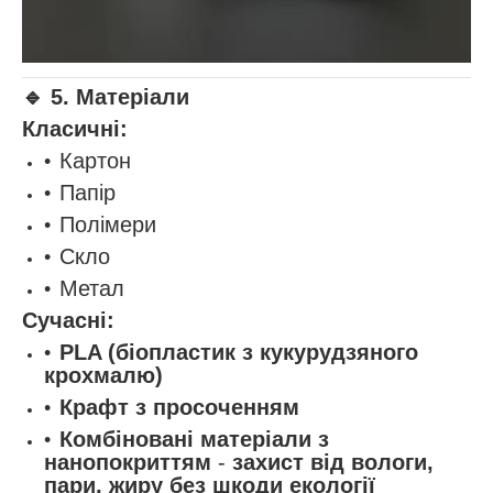
🔹
5. Матеріали
Класичні:
Картон
Папір
Полімери
Скло
Метал
Сучасні:
PLA (біопластик з кукурудзяного
крохмалю)
Крафт з просоченням
Комбіновані матеріали з
нанопокриттям
-
захист від вологи,
пари, жиру без шкоди екології