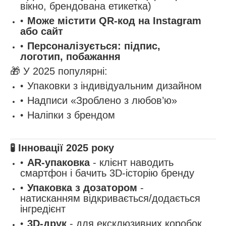
вікно, брендована етикетка)
Може містити QR-код на Instagram
або сайт
Персоналізується: підпис,
логотип, побажання
🎁 У 2025 популярні:
Упаковки з індивідуальним дизайном
Надписи «Зроблено з любов’ю»
Наліпки з брендом
🧪 Інновації 2025 року
AR-упаковка
- клієнт наводить
смартфон і бачить 3D-історію бренду
Упаковка з дозатором
-
натисканням відкривається/додається
інгредієнт
3D-друк
- для ексклюзивних коробок