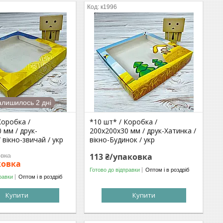
к1996
алишилось 2 дні
Коробка /
*10 шт* / Коробка /
 мм / друк-
200х200х30 мм / друк-Хатинка /
 вікно-звичай / укр
вікно-Будинок / укр
овка
113 ₴/упаковка
ковка
Готово до відправки
Оптом і в роздріб
равки
Оптом і в роздріб
Купити
Купити