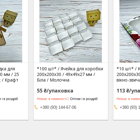
дка для
*100 шт* / Ячейка для коробки
*10 шт* / 
0 мм / 25
200х200х30 / 49х49х27 мм /
200х200х30
к / Крафт
Біла / Молочна
вікно-звич
55 ₴/упаковка
113 ₴/уп
 і в роздріб
Немає в наявності
Оптом і в роздріб
Немає в наявн
+380 (93) 144-67-06
+380 (93) 