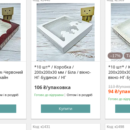
к1440
к2589
–17%
Т
*10 шт* / Коробка /
*10 шт* / 
ук-Червоний
200х200х30 мм / Біла / вікно-
200х200х30
чайн
НГ-Будинок / НГ
вікно-НГ-Б
106 ₴/упаковка
113 ₴/упак
94 ₴/упа
м і в роздріб
Готово до відправки
Оптом і в роздріб
Готово до відп
Купити
к1431
к1498