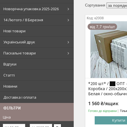
Новорічна упаковка 2025-2026
к2008
14 Лютого / 8 Березня
від 7,7 грн/шт
Нові товари
Український друк
Пасхальні товари
Відгуки
Статті
*200 шт* / ██ ОПТ -
Новини
Коробка / 200х200х
Белая / окно-обычн 
Доставка і оплата
1 560 ₴/ящик
ФІЛЬТРИ
Готово до відправки
Тіль
Ціна
Купити