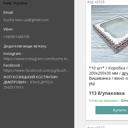
к1529
Київ, Україна
bushe.kiev.ua@gmail.com
+380931446706
Instagram
https://www.instagram.com/bushe.kiev.ua/
Facebook
*10 шт* / Коробка /
https://www.facebook.com/pg/bushe.kiev.ua/posts/
200х200х30 мм / дру
ФОП КОЗИЦЬКИЙ КОСТЯНТИН
Вишиванка / вікно-з
ДМИТРОВИЧ
ІПН/ЄДРПОУ:
укр
3562513913
113 ₴/упаковка
Готово до відправки
Опто
Купити