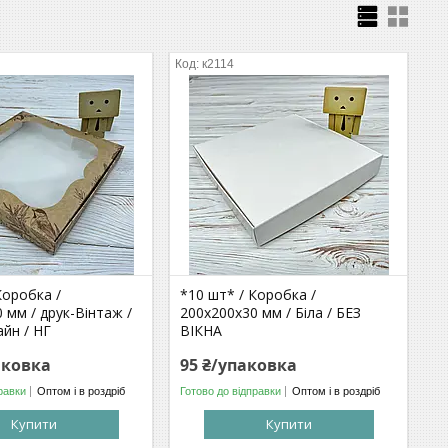
к2114
Коробка /
*10 шт* / Коробка /
 мм / друк-Вінтаж /
200х200х30 мм / Біла / БЕЗ
айн / НГ
ВІКНА
аковка
95 ₴/упаковка
равки
Оптом і в роздріб
Готово до відправки
Оптом і в роздріб
Купити
Купити