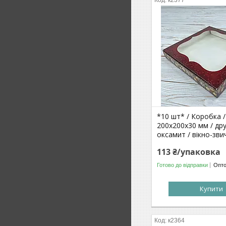
к2377
*10 шт* / Коробка /
200х200х30 мм / др
оксамит / вікно-зви
113 ₴/упаковка
Готово до відправки
Опто
Купити
к2364