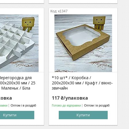
к1347
Перегородка для
*10 шт* / Коробка /
200х200х30 мм / 25
200х200х30 мм / Крафт / вікно-
/ Маленьк / Біла
звичайн
ковка
117 ₴/упаковка
равки
Оптом і в роздріб
Готово до відправки
Оптом і в роздріб
Купити
Купити