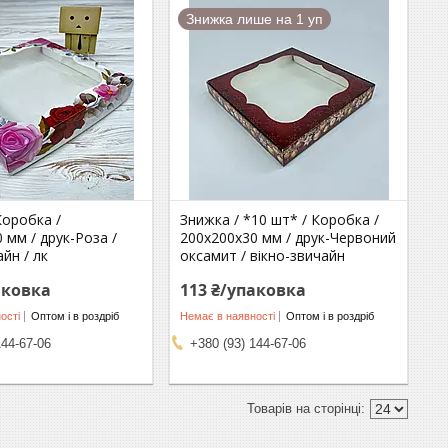
Знижка лише на 1 уп
Коробка /
Знижка / *10 шт* / Коробка /
 мм / друк-Роза /
200х200х30 мм / друк-Червоний
айн / лк
оксамит / вікно-звичайн
аковка
113 ₴/упаковка
ості
Оптом і в роздріб
Немає в наявності
Оптом і в роздріб
144-67-06
+380 (93) 144-67-06