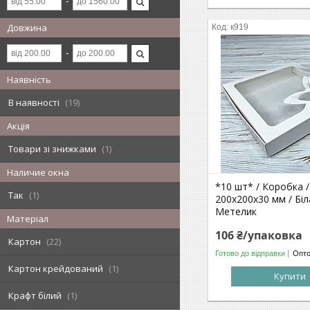
Довжина
к919
Наявність
В наявності
19
Акція
Товари зі знижками
1
Наличие окна
*10 шт* / Коробка /
Так
1
200х200х30 мм / Біла
Метелик
Матеріал
106 ₴/упаковка
Картон
22
Готово до відправки
Опто
Картон крейдований
1
Купити
Крафт білий
1