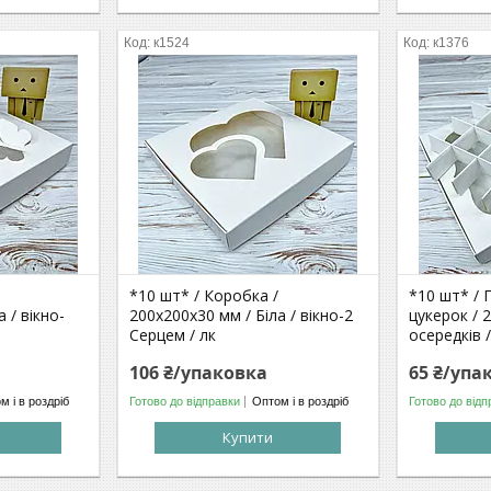
к1524
к1376
*10 шт* / Коробка /
*10 шт* / 
 / вікно-
200х200х30 мм / Біла / вікно-2
цукерок / 
Серцем / лк
осередків 
106 ₴/упаковка
65 ₴/упа
м і в роздріб
Готово до відправки
Оптом і в роздріб
Готово до відп
Купити