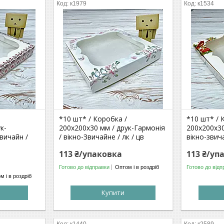
к1979
к1534
*10 шт* / Коробка /
*10 шт* / 
к-
200х200х30 мм / друк-Гармонія
200х200х30
вичайн /
/ вікно-Звичайне / лк / цв
вікно-звич
113 ₴/упаковка
113 ₴/уп
Готово до відправки
Оптом і в роздріб
Готово до відп
м і в роздріб
Купити