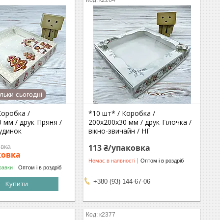
к2264
ільки сьогодні
Коробка /
*10 шт* / Коробка /
 мм / друк-Пряня /
200х200х30 мм / друк-Гілочка /
удинок
вікно-звичайн / НГ
овка
113 ₴/упаковка
ковка
Немає в наявності
Оптом і в роздріб
равки
Оптом і в роздріб
+380 (93) 144-67-06
Купити
к2377