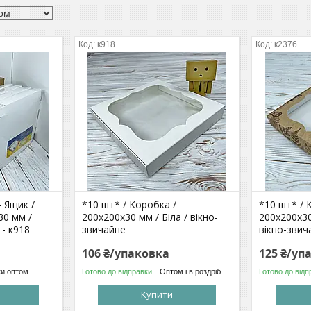
к918
к2376
 Ящик /
*10 шт* / Коробка /
*10 шт* / 
30 мм /
200х200х30 мм / Біла / вікно-
200х200х30
- к918
звичайне
вікно-звич
106 ₴/упаковка
125 ₴/уп
ки оптом
Готово до відправки
Оптом і в роздріб
Готово до відп
Купити