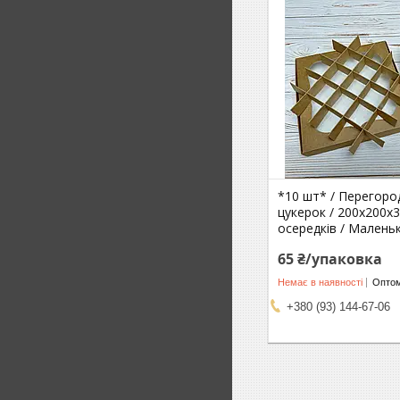
*10 шт* / Перегоро
цукерок / 200х200х3
осередків / Малень
65 ₴/упаковка
Немає в наявності
Оптом
+380 (93) 144-67-06