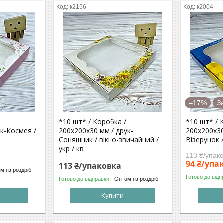
к2156
к2004
–17%
З
*10 шт* / Коробка /
*10 шт* / 
ук-Космея /
200х200х30 мм / друк-
200х200х30
Соняшник / вікно-звичайний /
Візерунок /
укр / кв
113 ₴/упак
94 ₴/упа
113 ₴/упаковка
м і в роздріб
Готово до відп
Готово до відправки
Оптом і в роздріб
Купити