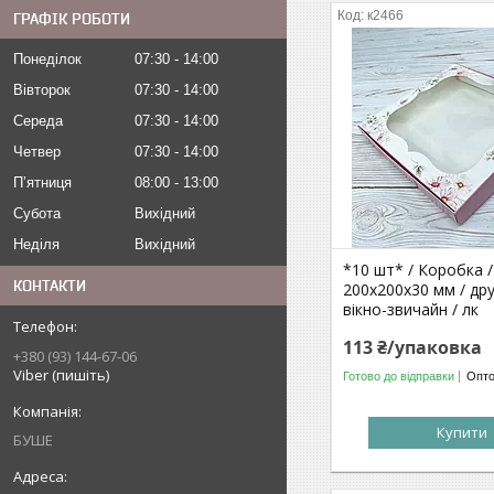
к2466
ГРАФІК РОБОТИ
Понеділок
07:30
14:00
Вівторок
07:30
14:00
Середа
07:30
14:00
Четвер
07:30
14:00
Пʼятниця
08:00
13:00
Субота
Вихідний
Неділя
Вихідний
*10 шт* / Коробка /
КОНТАКТИ
200х200х30 мм / др
вікно-звичайн / лк
113 ₴/упаковка
+380 (93) 144-67-06
Viber (пишіть)
Готово до відправки
Опто
Купити
БУШЕ