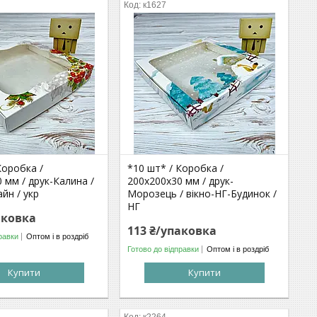
к1627
Коробка /
*10 шт* / Коробка /
 мм / друк-Калина /
200х200х30 мм / друк-
айн / укр
Морозець / вікно-НГ-Будинок /
НГ
аковка
113 ₴/упаковка
равки
Оптом і в роздріб
Готово до відправки
Оптом і в роздріб
Купити
Купити