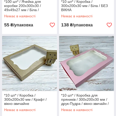
*100 шт* / Ячейка для
*10 шт* / Коробка /
коробки 200х300х30 /
300х200х30 мм / Біла / БЕЗ
49х49х27 мм / Біла /
ВІКНА
Молочна
Немає в наявності
Немає в наявності
55
138
₴/упаковка
₴/упаковка
*10 шт* / Коробка /
*10 шт* / Коробка для
300х200х30 мм / Крафт /
пряників / 300х200х30 мм /
вікно-звичайне
друк-Пудра / вікно-звичайн /
лк
Немає в наявності
Немає в наявності