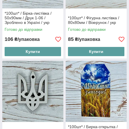
*100шт* / Бірка-листівка /
50х90мм / Друк 1-06 /
*100шт* / Фігурна листівка /
Зроблено в Україні / укр
80х80мм / Візерунок / укр
Готово до відправки
Готово до відправки
106
85
₴/упаковка
₴/упаковка
Купити
Купити
*100шт* / Бирка-открытка /