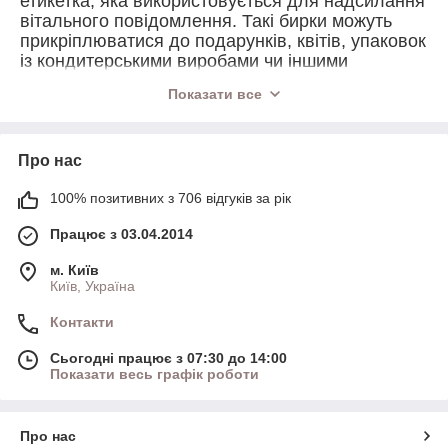
етикетка, яка використовується для надсилання
вітального повідомлення. Такі бирки можуть
прикріплюватися до подарунків, квітів, упаковок
із кондитерськими виробами чи іншими
подарунками. Вони можуть бути різних розмірів,
Показати все
форм та стилів, залежно від приводу та
переваг.
Основні елементи вітальної бирки:
Про нас
Текст
: Вітальне повідомлення, яке може
бути написане від руки або надруковане.
100% позитивних з 706 відгуків за рік
Текст може містити стандартні фрази, такі
Працює з 03.04.2014
як "З Днем Народження!" або "З Новим
Роком!", а також особисті побажання..
м. Київ
Дизайн
: Бірка може бути прикрашена
Київ, Україна
малюнками, орнаментами або візерунками.
Контакти
Вона може бути виконана у певній
кольоровій гамі, що відповідає святу або
Сьогодні працює з 07:30 до 14:00
стилю подарунка.
Показати весь графік роботи
Матеріали
: Часто бирки роблять із
щільного паперу чи картону. Також можна
використовувати декоративні елементи,
Про нас