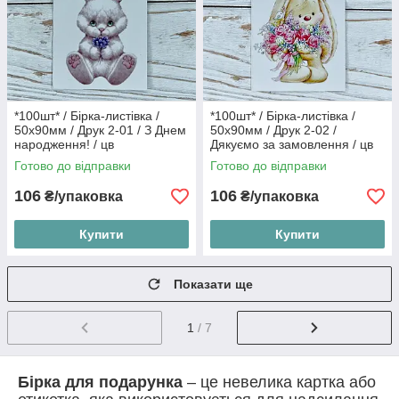
*100шт* / Бірка-листівка /
*100шт* / Бірка-листівка /
50х90мм / Друк 2-01 / З Днем
50х90мм / Друк 2-02 /
народження! / цв
Дякуємо за замовлення / цв
Готово до відправки
Готово до відправки
106
106
₴/упаковка
₴/упаковка
Купити
Купити
Показати ще
1
/ 7
Бірка для подарунка
– це невелика картка або