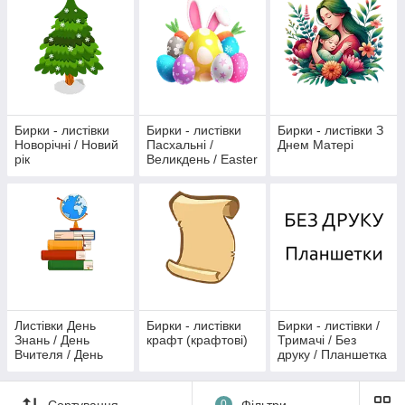
Бирки - листівки
Бирки - листівки
Бирки - листівки З
Новорічні / Новий
Пасхальні /
Днем Матері
рік
Великдень / Easter
Листівки День
Бирки - листівки
Бирки - листівки /
Знань / День
крафт (крафтові)
Тримачі / Без
Вчителя / День
друку / Планшетка
Вихователя /
картонна
Бирки / 1 Вересня
Сортування
0
Фільтри