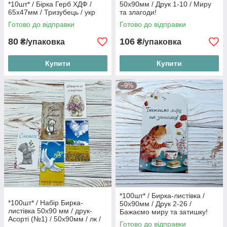
*10шт* / Бірка Герб ХДФ /
50х90мм / Друк 1-10 / Миру
65х47мм / Тризубець / укр
та злагоди!
Готово до відправки
Готово до відправки
80
106
₴/упаковка
₴/упаковка
Купити
Купити
–9%
*100шт* / Бирка-листівка /
*100шт* / Набір Бирка-
50х90мм / Друк 2-26 /
листівка 50х90 мм / друк-
Бажаємо миру та затишку!
Асорті (№1) / 50х90мм / лк /
Готово до відправки