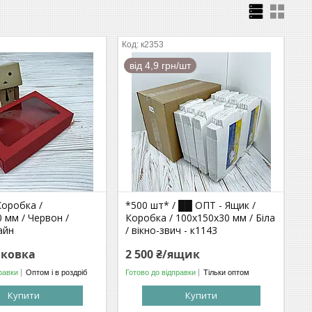
к2353
від 4,9 грн/шт
Коробка /
*500 шт* / ██ ОПТ - Ящик /
 мм / Червон /
Коробка / 100х150х30 мм / Біла
айн
/ вікно-звич - к1143
аковка
2 500 ₴/ящик
равки
Оптом і в роздріб
Готово до відправки
Тільки оптом
Купити
Купити