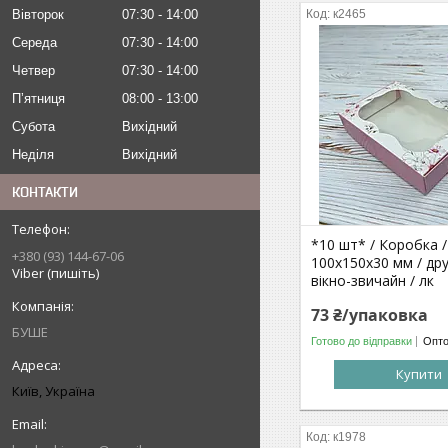
Вівторок
07:30
14:00
к2465
Середа
07:30
14:00
Четвер
07:30
14:00
Пʼятниця
08:00
13:00
Субота
Вихідний
Неділя
Вихідний
КОНТАКТИ
*10 шт* / Коробка /
+380 (93) 144-67-06
100х150х30 мм / др
Viber (пишіть)
вікно-звичайн / лк
73 ₴/упаковка
БУШЕ
Готово до відправки
Опто
Купити
Київ, Україна
к1978