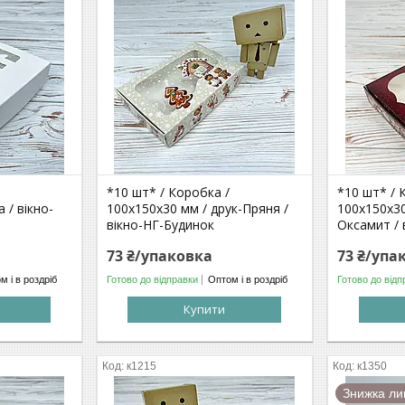
*10 шт* / Коробка /
*10 шт* / 
 / вікно-
100х150х30 мм / друк-Пряня /
100х150х30
вікно-НГ-Будинок
Оксамит / 
73 ₴/упаковка
73 ₴/упа
м і в роздріб
Готово до відправки
Оптом і в роздріб
Готово до відп
Купити
к1215
к1350
Знижка ли