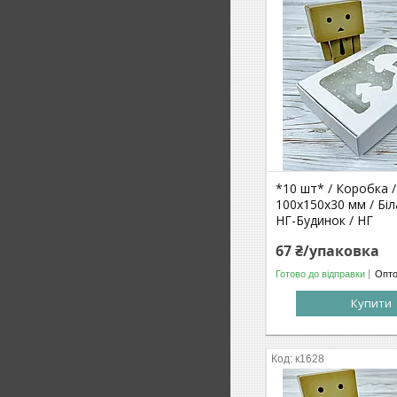
*10 шт* / Коробка /
100х150х30 мм / Біла
НГ-Будинок / НГ
67 ₴/упаковка
Готово до відправки
Опто
Купити
к1628