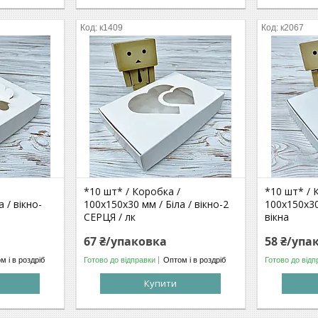
к1409
к2067
*10 шт* / Коробка /
*10 шт* / 
 / вікно-
100х150х30 мм / Біла / вікно-2
100х150х30
СЕРЦЯ / лк
вікна
67 ₴/упаковка
58 ₴/упа
м і в роздріб
Готово до відправки
Оптом і в роздріб
Готово до відп
Купити