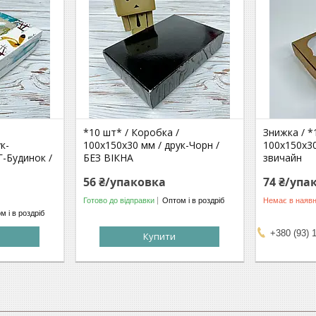
*10 шт* / Коробка /
Знижка / *
к-
100х150х30 мм / друк-Чорн /
100х150х30
Г-Будинок /
БЕЗ ВІКНА
звичайн
56 ₴/упаковка
74 ₴/упа
Готово до відправки
Оптом і в роздріб
Немає в наявн
м і в роздріб
+380 (93) 
Купити