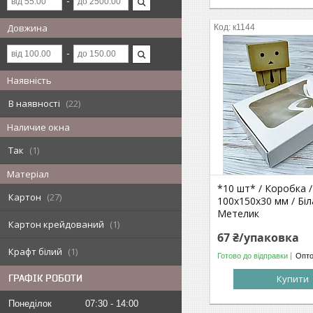
Довжина
к1144
Наявність
В наявності
22
Наличие окна
Так
1
Матеріал
*10 шт* / Коробка /
Картон
27
100х150х30 мм / Біла
Метелик
Картон крейдований
1
67 ₴/упаковка
Крафт білий
1
Готово до відправки
Опто
ГРАФІК РОБОТИ
Купити
Понеділок
07:30
14:00