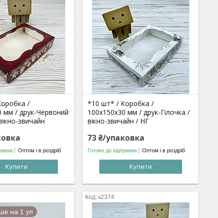
Коробка /
*10 шт* / Коробка /
 мм / друк-Червоний
100х150х30 мм / друк-Гілочка /
вікно-звичайн
вікно-звичайн / НГ
ковка
73 ₴/упаковка
равки
Оптом і в роздріб
Готово до відправки
Оптом і в роздріб
Купити
Купити
к2374
ше на 1 уп