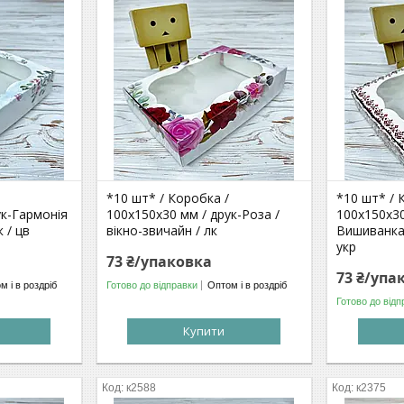
*10 шт* / Коробка /
*10 шт* / 
ук-Гармонія
100х150х30 мм / друк-Роза /
100х150х30
к / цв
вікно-звичайн / лк
Вишиванка 
укр
73 ₴/упаковка
73 ₴/упа
м і в роздріб
Готово до відправки
Оптом і в роздріб
Готово до відп
Купити
к2588
к2375