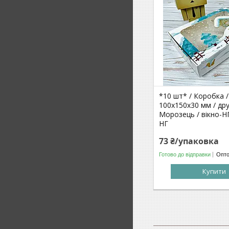
*10 шт* / Коробка /
100х150х30 мм / дру
Морозець / вікно-Н
НГ
73 ₴/упаковка
Готово до відправки
Опто
Купити