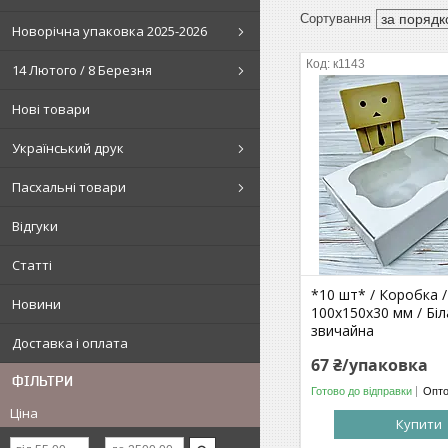
Новорічна упаковка 2025-2026
к1143
14 Лютого / 8 Березня
Нові товари
Український друк
Пасхальні товари
Відгуки
Статті
*10 шт* / Коробка /
Новини
100x150x30 мм / Біла
звичайна
Доставка і оплата
67 ₴/упаковка
ФІЛЬТРИ
Готово до відправки
Опто
Ціна
Купити