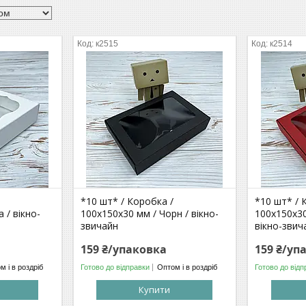
к2515
к2514
*10 шт* / Коробка /
*10 шт* / 
 / вікно-
100х150х30 мм / Чорн / вікно-
100х150х30
звичайн
вікно-звич
159 ₴/упаковка
159 ₴/уп
м і в роздріб
Готово до відправки
Оптом і в роздріб
Готово до відп
Купити