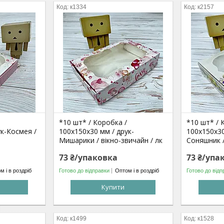
к1334
к2157
*10 шт* / Коробка /
*10 шт* / 
ук-Космея /
100х150х30 мм / друк-
100х150х30
Мишарики / вікно-звичайн / лк
Соняшник / 
73 ₴/упаковка
73 ₴/упа
м і в роздріб
Готово до відправки
Оптом і в роздріб
Готово до відп
Купити
к1499
к1528