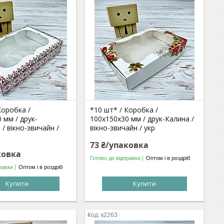
Коробка /
*10 шт* / Коробка /
 мм / друк-
100х150х30 мм / друк-Калина /
/ вікно-звичайн /
вікно-звичайн / укр
73 ₴/упаковка
ковка
Готово до відправки
Оптом і в роздріб
равки
Оптом і в роздріб
Купити
Купити
к2263