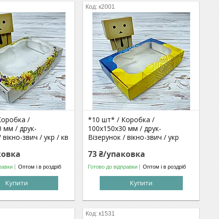
к2001
Коробка /
*10 шт* / Коробка /
 мм / друк-
100х150х30 мм / друк-
вікно-звич / укр / кв
Візерунок / вікно-звич / укр
ковка
73 ₴/упаковка
равки
Оптом і в роздріб
Готово до відправки
Оптом і в роздріб
Купити
Купити
к1531