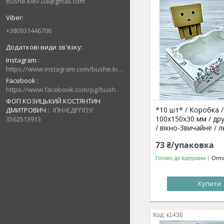
bushe.kiev.ua@gmail.com
+380931446706
Instagram
https://www.instagram.com/bushe.kiev.ua/
Facebook
https://www.facebook.com/pg/bushe.kiev.ua/posts/
ФОП КОЗИЦЬКИЙ КОСТЯНТИН
*10 шт* / Коробка /
ДМИТРОВИЧ
ІПН/ЄДРПОУ:
100х150х30 мм / др
3562513913
/ вікно-Звичайне / л
73 ₴/упаковка
Готово до відправки
Опто
Купити
к1436