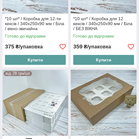
*10 шт* / Коробка для 12-ти
*10 шт* / Коробка для 12
кексів / 340х250х90 мм / Біла
кексів / 340х250х90 мм / Біла
/ вікно-звичайна
/ БЕЗ ВІКНА
Готово до відправки
Готово до відправки
375
359
₴/упаковка
₴/упаковка
Купити
Купити
від 28 грн/шт