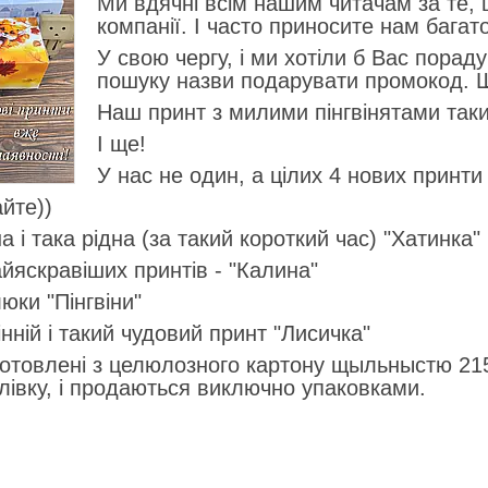
Ми вдячні всім нашим читачам за те, 
компанії. І часто приносите нам багат
У свою чергу, і ми хотіли б Вас пораду
пошуку назви подарувати промокод. Шу
Наш принт з милими пінгвінятами таки 
І ще!
У нас не один, а цілих 4 нових принт
айте))
 і така рідна (за такий короткий час) "Хатинка"
йяскравіших принтів - "Калина"
юки "Пінгвіни"
інній і такий чудовий принт "Лисичка"
отовлені з целюлозного картону щыльныстю 215-
лівку, і продаються виключно упаковками.