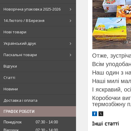
Новорічна упаковка 2025-2026
14 Лютого / 8 Березня
Нові товари
Український друк
Пасхальні товари
Отже, зустріч
Всім уподобана
Відгуки
Наш один з на
Статті
Наші милі мал
Новини
І яскравий, ос
Коробочки виг
Доставка і оплата
термозбіжну п
ГРАФІК РОБОТИ
Понеділок
07:30
14:00
Інші статті
Вівторок
07:30
14:00