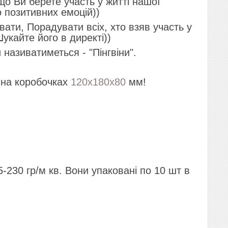
що Ви берете участь у житті нашої
о позитивних емоцій))
вати, Порадувати всіх, хто взяв участь у
кайте його в директі))
називатиметься - "Пінгвіни".
и на коробочках
120х180х80
мм!
230 гр/м кв. Вони упаковані по 10 шт в