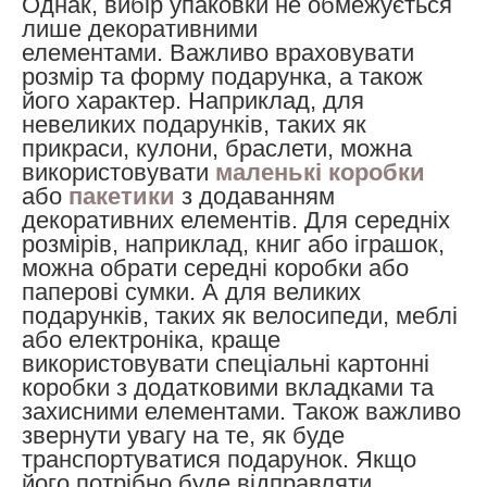
Однак, вибір упаковки не обмежується
лише декоративними
елементами.
Важливо враховувати
розмір та форму подарунка, а також
його характер. Наприклад, для
невеликих подарунків, таких як
прикраси, кулони, браслети, можна
використовувати
маленькі коробки
або
пакетики
з додаванням
декоративних елементів. Для середніх
розмірів, наприклад, книг або іграшок,
можна обрати середні коробки або
паперові сумки. А для великих
подарунків, таких як велосипеди, меблі
або електроніка, краще
використовувати спеціальні картонні
коробки з додатковими вкладками та
захисними елементами.
Також важливо
звернути увагу на те, як буде
транспортуватися подарунок. Якщо
його потрібно буде відправляти