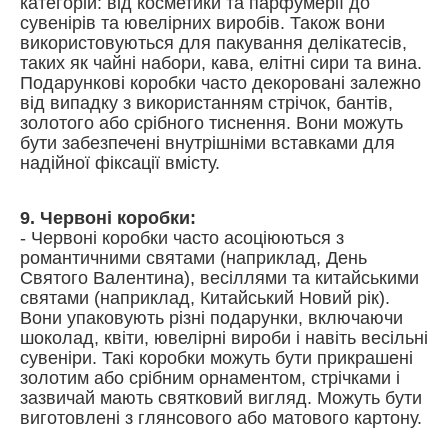
категорій: від косметики та парфумерії до
сувенірів та ювелірних виробів. Також вони
використовуються для пакування делікатесів,
таких як чайні набори, кава, елітні сири та вина.
Подарункові коробки часто декоровані залежно
від випадку з використанням стрічок, бантів,
золотого або срібного тиснення. Вони можуть
бути забезпечені внутрішніми вставками для
надійної фіксації вмісту.
9. Червоні коробки:
- Червоні коробки часто асоціюються з
романтичними святами (наприклад, День
Святого Валентина), весіллями та китайськими
святами (наприклад, Китайський Новий рік).
Вони упаковують різні подарунки, включаючи
шоколад, квіти, ювелірні вироби і навіть весільні
сувеніри. Такі коробки можуть бути прикрашені
золотим або срібним орнаментом, стрічками і
зазвичай мають святковий вигляд. Можуть бути
виготовлені з глянсового або матового картону.