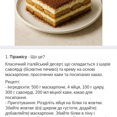
1.
Тірамісу
- Що це?
Класичний італійський десерт, що складається з шарів
савоярді (бісквітне печиво) та крему на основі
маскарпоне, просочених кави та посипаних какао.
Рецепт:
- Інгредієнти: 500 г маскарпоне, 4 яйця, 100 г цукру,
300 г савоярді, 200 мл міцної кави, какао для
посипання.
- Приготування: Розділіть яйця на білки та жовтки.
Збийте жовтки з|із| цукром до густоти, додайте|
добавляйте| маскарпоне. Збийте білки в піну і