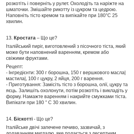
розкотіть і поверніть у рулет. Охолодіть та наріжте на
шматочки. Змішайте рикотту із цукром та цедрою.
Наповніть тісто кремом та випікайте при 180°C 25
хвилин.
13.
Кростата
– Що це?
Італійський пиріг, виготовлений з пісочного тіста, який
може бути наповнений варенням, кремом або
свіжими фруктами.
Рецепт:
- Інгредієнти: 300 г борошна, 150 г вершкового масла|
мастила|, 100 г цукру, 2 яйця, 200 г варення.
- Приготування: Замісіть тісто з борошна, олії, цукру та
яєць. Залишіть охолонути, потім розкотіть і викладіть у
форму. Намажте варенням і накрийте смужками тіста.
Випікати при 180 ° C 30 хвилин.
14.
Біскотті
- Що це?
Італійське двічі запечене печиво, зазвичай, з
додаванням мигдалю, яке подається з десертним