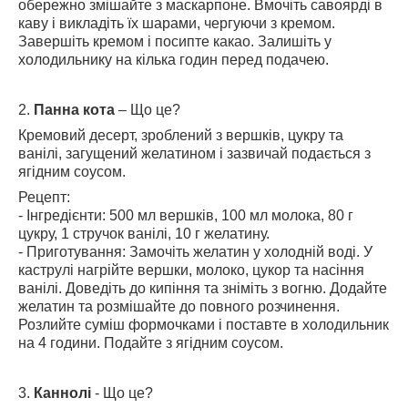
обережно змішайте з маскарпоне. Вмочіть савоярді в
каву і викладіть їх шарами, чергуючи з кремом.
Завершіть кремом і посипте какао. Залишіть у
холодильнику на кілька годин перед подачею.
2.
Панна кота
– Що це?
Кремовий десерт, зроблений з вершків, цукру та
ванілі, загущений желатином і зазвичай подається з
ягідним соусом.
Рецепт:
- Інгредієнти: 500 мл вершків, 100 мл молока, 80 г
цукру, 1 стручок ванілі, 10 г желатину.
- Приготування: Замочіть желатин у холодній воді. У
каструлі нагрійте вершки, молоко, цукор та насіння
ванілі. Доведіть до кипіння та зніміть з вогню. Додайте
желатин та розмішайте до повного розчинення.
Розлийте суміш формочками і поставте в холодильник
на 4 години. Подайте з ягідним соусом.
3.
Каннолі
- Що це?