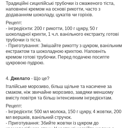
Традиційні сицилійські трубочки із смаженого тіста,
наповнені кремом на основі рикотти, часто з
додаванням шоколаду, цукатів чи горіхів.
Рецепт:
- інгредієнти: 200 г рикотти, 100 г цукру, 50 г
шоколадної крихти, 1 ч.л. ванільного екстракту, готові
трубочки із тіста.
- Приготування: Змішайте рикотту з цукром, ванільним
екстрактом та шоколадною крихтою. Наповніть
кремом готові трубочки. Перед подачею посипте
цукровою пудрою.
4.
Джелато
- Що це?
Італійське морозиво, більш щільне та насичене за
смаком, ніж звичайне морозиво, завдяки меншому
вмісту повітря та більш інтенсивним інгредієнтам.
Рецепт:
- Інгредієнти: 500 мл молока, 150 г цукру, 4 жовтки, 200
мл вершків, ванільний стручок.
- Приготування: Збийте жовтки із цукром до