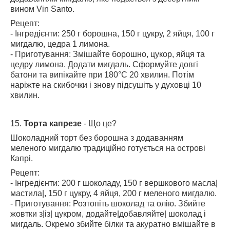
вином Vin Santo.
Рецепт:
- Інгредієнти: 250 г борошна, 150 г цукру, 2 яйця, 100 г
мигдалю, цедра 1 лимона.
- Приготування: Змішайте борошно, цукор, яйця та
цедру лимона. Додати мигдаль. Сформуйте довгі
батони та випікайте при 180°C 20 хвилин. Потім
наріжте на скибочки і знову підсушіть у духовці 10
хвилин.
15.
Торта капрезе
- Що це?
Шоколадний торт без борошна з додаванням
меленого мигдалю традиційно готується на острові
Капрі.
Рецепт:
- Інгредієнти: 200 г шоколаду, 150 г вершкового масла|
мастила|, 150 г цукру, 4 яйця, 200 г меленого мигдалю.
- Приготування: Розтопіть шоколад та олію. Збийте
жовтки з|із| цукром, додайте|добавляйте| шоколад і
мигдаль. Окремо збийте білки та акуратно вмішайте в