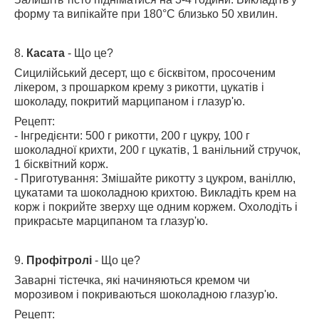
форму та випікайте при 180°C близько 50 хвилин.
8.
Касата
- Що це?
Сицилійський десерт, що є бісквітом, просоченим
лікером, з прошарком крему з рикотти, цукатів і
шоколаду, покритий марципаном і глазур'ю.
Рецепт:
- Інгредієнти: 500 г рикотти, 200 г цукру, 100 г
шоколадної крихти, 200 г цукатів, 1 ванільний стручок,
1 бісквітний корж.
- Приготування: Змішайте рикотту з цукром, ваніллю,
цукатами та шоколадною крихтою. Викладіть крем на
корж і покрийте зверху ще одним коржем. Охолодіть і
прикрасьте марципаном та глазур'ю.
9.
Профітролі
- Що це?
Заварні тістечка, які начиняються кремом чи
морозивом і покриваються шоколадною глазур'ю.
Рецепт: