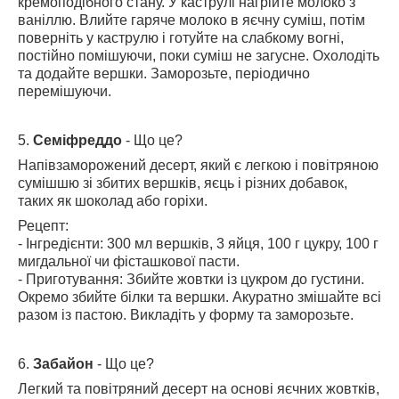
кремоподібного стану. У каструлі нагрійте молоко з
ваніллю. Влийте гаряче молоко в яєчну суміш, потім
поверніть у каструлю і готуйте на слабкому вогні,
постійно помішуючи, поки суміш не загусне. Охолодіть
та додайте вершки. Заморозьте, періодично
перемішуючи.
5.
Семіфреддо
- Що це?
Напівзаморожений десерт, який є легкою і повітряною
сумішшю зі збитих вершків, яєць і різних добавок,
таких як шоколад або горіхи.
Рецепт:
- Інгредієнти: 300 мл вершків, 3 яйця, 100 г цукру, 100 г
мигдальної чи фісташкової пасти.
- Приготування: Збийте жовтки із цукром до густини.
Окремо збийте білки та вершки. Акуратно змішайте всі
разом із пастою. Викладіть у форму та заморозьте.
6.
Забайон
- Що це?
Легкий та повітряний десерт на основі яєчних жовтків,