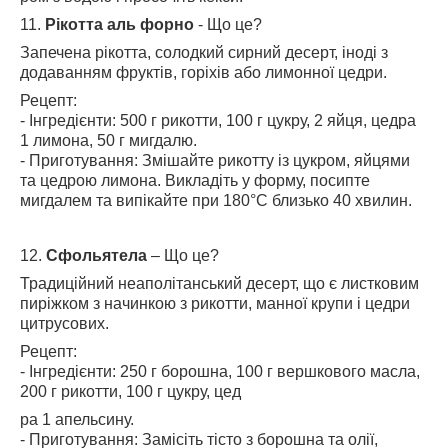
11.
Рікотта аль форно
- Що це?
Запечена рікотта, солодкий сирний десерт, іноді з
додаванням фруктів, горіхів або лимонної цедри.
Рецепт:
- Інгредієнти: 500 г рикотти, 100 г цукру, 2 яйця, цедра
1 лимона, 50 г мигдалю.
- Приготування: Змішайте рикотту із цукром, яйцями
та цедрою лимона. Викладіть у форму, посипте
мигдалем та випікайте при 180°C близько 40 хвилин.
12.
Сфольятела
– Що це?
Традиційний неаполітанський десерт, що є листковим
пиріжком з начинкою з рикотти, манної крупи і цедри
цитрусових.
Рецепт:
- Інгредієнти: 250 г борошна, 100 г вершкового масла,
200 г рикотти, 100 г цукру, цед
ра 1 апельсину.
- Приготування: Замісіть тісто з борошна та олії,