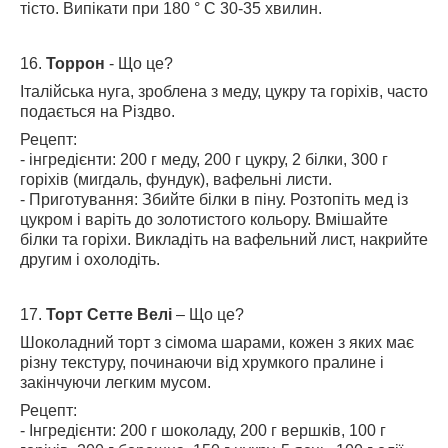
тісто. Випікати при 180 ° C 30-35 хвилин.
16.
Торрон
- Що це?
Італійська нуга, зроблена з меду, цукру та горіхів, часто
подається на Різдво.
Рецепт:
- інгредієнти: 200 г меду, 200 г цукру, 2 білки, 300 г
горіхів (мигдаль, фундук), вафельні листи.
- Приготування: Збийте білки в піну. Розтопіть мед із
цукром і варіть до золотистого кольору. Вмішайте
білки та горіхи. Викладіть на вафельний лист, накрийте
другим і охолодіть.
17.
Торт Сетте Велі
– Що це?
Шоколадний торт з сімома шарами, кожен з яких має
різну текстуру, починаючи від хрумкого пралине і
закінчуючи легким мусом.
Рецепт:
- Інгредієнти: 200 г шоколаду, 200 г вершків, 100 г