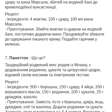
цукру та вина Марсала, збитий на водяній бані до
кремоподібної консистенції.
Рецепт:
- Інгредієнти: 4 жовтки, 100 г цукру, 100 мл вина
Марсала.
- Приготування: Збийте жовтки із цукром на водяній
бані, поступово додаючи вино. Продовжуйте збивати
до одержання пишного крему. Подайте гарячим у
келихах.
7.
Панеттон
- Що це?
Традиційний різдвяний кекс родом із Мілану, з
додаванням родзинок, цукатів та цитрусової цедри,
відомий своїм високим та повітряним тестом.
Рецепт:
- Інгредієнти: 500 г борошна, 150 г цукру, 4 яйця, 200 г
вершкового масла, 150 г родзинок, 100 г цукатів, 25 г
дріжджів, ванілін.
- Приготування: Замісіть тісто з борошна, цукру, яєць,
дріжджів, олії та ваніліну. Додати родзинки та цукати.
Залишіть тісто підніматися на 3-4 години. Викладіть у