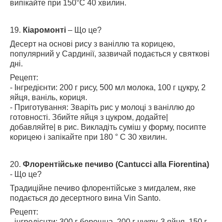
випікайте при 150°C 40 хвилин.
19.
Кіаромонті
– Що це?
Десерт на основі рису з ваніллю та корицею,
популярний у Сардинії, зазвичай подається у святкові
дні.
Рецепт:
- Інгредієнти: 200 г рису, 500 мл молока, 100 г цукру, 2
яйця, ваніль, кориця.
- Приготування: Зваріть рис у молоці з ваніллю до
готовності. Збийте яйця з цукром, додайте|
добавляйте| в рис. Викладіть суміш у форму, посипте
корицею і запікайте при 180 ° C 30 хвилин.
20.
Флорентійське печиво (Cantucci alla Fiorentina)
- Що це?
Традиційне печиво флорентійське з мигдалем, яке
подається до десертного вина Vin Santo.
Рецепт:
- інгредієнти: 300 г борошна, 200 г цукру, 3 яйця, 150 г