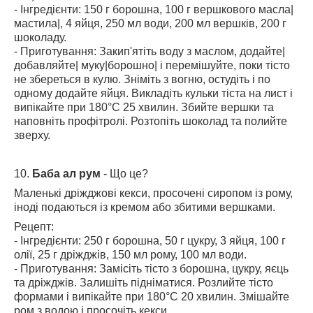
- Інгредієнти: 150 г борошна, 100 г вершкового масла|
мастила|, 4 яйця, 250 мл води, 200 мл вершків, 200 г
шоколаду.
- Приготування: Закип'ятіть воду з маслом, додайте|
добавляйте| муку|борошно| і перемішуйте, поки тісто
не збереться в кулю. Зніміть з вогню, остудіть і по
одному додайте яйця. Викладіть кульки тіста на лист і
випікайте при 180°C 25 хвилин. Збийте вершки та
наповніть профітролі. Розтопіть шоколад та полийте
зверху.
10.
Баба ал рум
- Що це?
Маленькі дріжджові кекси, просочені сиропом із рому,
іноді подаються із кремом або збитими вершками.
Рецепт:
- Інгредієнти: 250 г борошна, 50 г цукру, 3 яйця, 100 г
олії, 25 г дріжджів, 150 мл рому, 100 мл води.
- Приготування: Замісіть тісто з борошна, цукру, яєць
та дріжджів. Залишіть підніматися. Розлийте тісто
формами і випікайте при 180°C 20 хвилин. Змішайте
ром з водою і просочіть кекси.