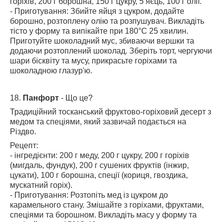
горіхів, 200 г борошна, 150 г цукру, 5 яєць, 100 г олії.
- Приготування: Збийте яйця з цукром, додайте
борошно, розтоплену олію та розпушувач. Викладіть
тісто у форму та випікайте при 180°C 25 хвилин.
Приготуйте шоколадний мус, збиваючи вершки та
додаючи розтоплений шоколад. Зберіть торт, чергуючи
шари бісквіту та мусу, прикрасьте горіхами та
шоколадною глазур'ю.
18.
Панфорт
- Що це?
Традиційний тосканський фруктово-горіховий десерт з
медом та спеціями, який зазвичай подається на
Різдво.
Рецепт:
- інгредієнти: 200 г меду, 200 г цукру, 200 г горіхів
(мигдаль, фундук), 200 г сушених фруктів (інжир,
цукати), 100 г борошна, спеції (кориця, гвоздика,
мускатний горіх).
- Приготування: Розтопіть мед із цукром до
карамельного стану. Змішайте з горіхами, фруктами,
спеціями та борошном. Викладіть масу у форму та