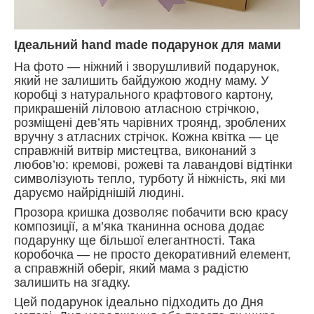
Ідеальний hand made подарунок для мами
На фото — ніжний і зворушливий подарунок,
який не залишить байдужою жодну маму. У
коробці з натурального крафтового картону,
прикрашеній ліловою атласною стрічкою,
розміщені дев’ять чарівних троянд, зроблених
вручну з атласних стрічок. Кожна квітка — це
справжній витвір мистецтва, виконаний з
любов’ю: кремові, рожеві та лавандові відтінки
символізують тепло, турботу й ніжність, які ми
даруємо найріднішій людині.
Прозора кришка дозволяє побачити всю красу
композиції, а м’яка тканинна основа додає
подарунку ще більшої елегантності. Така
коробочка — не просто декоративний елемент,
а справжній оберіг, який мама з радістю
залишить на згадку.
Цей подарунок ідеально підходить до Дня