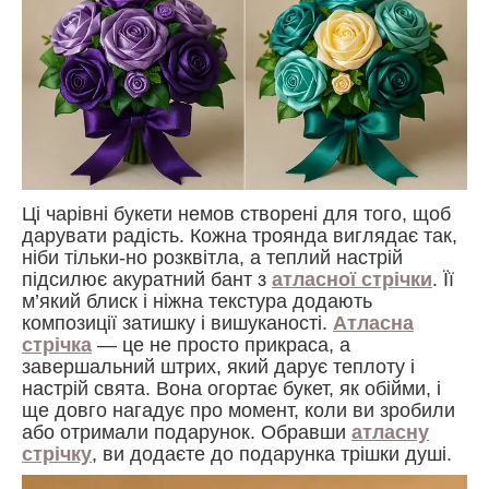
Ці чарівні букети немов створені для того, щоб
дарувати радість. Кожна троянда виглядає так,
ніби тільки-но розквітла, а теплий настрій
підсилює акуратний бант з
атласної стрічки
. Її
м’який блиск і ніжна текстура додають
композиції затишку і вишуканості.
Атласна
стрічка
— це не просто прикраса, а
завершальний штрих, який дарує теплоту і
настрій свята. Вона огортає букет, як обійми, і
ще довго нагадує про момент, коли ви зробили
або отримали подарунок. Обравши
атласну
стрічку
, ви додаєте до подарунка трішки душі.