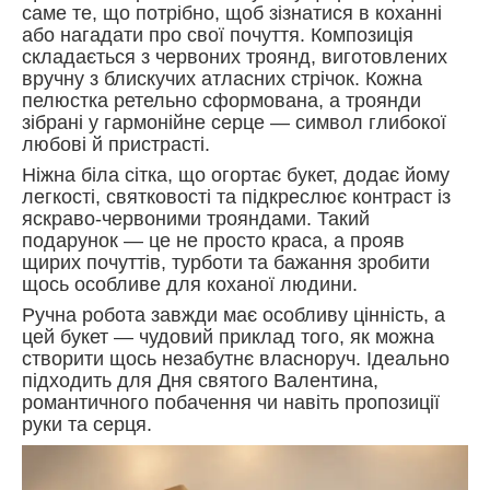
саме те, що потрібно, щоб зізнатися в коханні
або нагадати про свої почуття. Композиція
складається з червоних троянд, виготовлених
вручну з блискучих атласних стрічок. Кожна
пелюстка ретельно сформована, а троянди
зібрані у гармонійне серце — символ глибокої
любові й пристрасті.
Ніжна біла сітка, що огортає букет, додає йому
легкості, святковості та підкреслює контраст із
яскраво-червоними трояндами. Такий
подарунок — це не просто краса, а прояв
щирих почуттів, турботи та бажання зробити
щось особливе для коханої людини.
Ручна робота завжди має особливу цінність, а
цей букет — чудовий приклад того, як можна
створити щось незабутнє власноруч. Ідеально
підходить для Дня святого Валентина,
романтичного побачення чи навіть пропозиції
руки та серця.