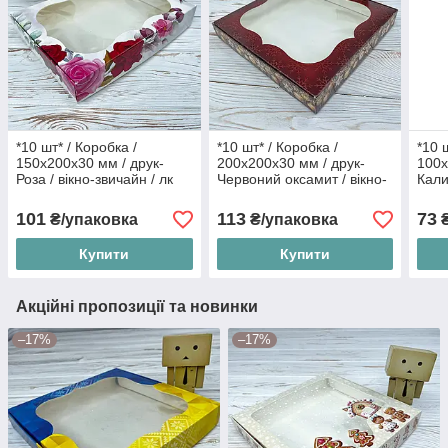
*10 шт* / Коробка /
*10 шт* / Коробка /
*10 
150х200х30 мм / друк-
200х200х30 мм / друк-
100х
Роза / вікно-звичайн / лк
Червоний оксамит / вікно-
Кали
звичайн
укр
101
113
73
₴/упаковка
₴/упаковка
₴
Купити
Купити
Акційні пропозиції та новинки
–17%
–17%