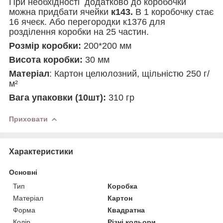
При необхідності додатково до коробочки
можна придбати ячейки
к143.
В 1 коробочку стає
16 ячеєк. Або перегородки
к1376 для
розділення коробки на 25 частин.
Розмір коробки
:
200*200 мм
Висота коробки:
30 мм
Матеріал
: Картон целюлозний, щільністю 250 г/
м²
Вага упаковки (10шт):
310 гр
Приховати
Характеристики
Основні
Тип
Коробка
Матеріал
Картон
Форма
Квадратна
Колір
Різні кольори