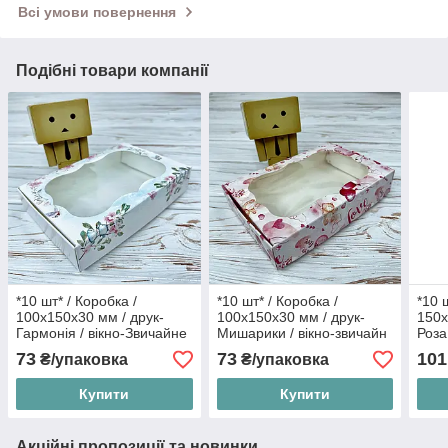
Всі умови повернення
Подібні товари компанії
*10 шт* / Коробка /
*10 шт* / Коробка /
*10 
100х150х30 мм / друк-
100х150х30 мм / друк-
150х
Гармонія / вікно-Звичайне
Мишарики / вікно-звичайн
Роза
/ лк / цв
/ лк
73
73
101
₴/упаковка
₴/упаковка
Купити
Купити
Акційні пропозиції та новинки