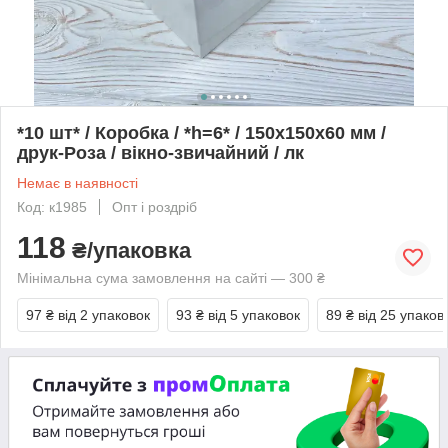
*10 шт* / Коробка / *h=6* / 150x150x60 мм /
друк-Роза / вікно-звичайний / лк
Немає в наявності
Код: к1985
Опт і роздріб
118
₴/упаковка
Мінімальна сума замовлення на сайті — 300 ₴
97 ₴
від 2 упаковок
93 ₴
від 5 упаковок
89 ₴
від 25 упаков