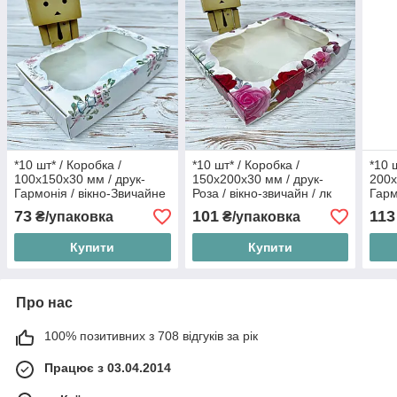
*10 шт* / Коробка /
*10 шт* / Коробка /
*10 
100х150х30 мм / друк-
150х200х30 мм / друк-
200х
Гармонія / вікно-Звичайне
Роза / вікно-звичайн / лк
Гарм
/ лк / цв
/ лк 
73
101
113
₴/упаковка
₴/упаковка
Купити
Купити
Про нас
100% позитивних з 708 відгуків за рік
Працює з 03.04.2014