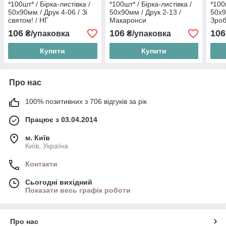
*100шт* / Бірка-листівка /
*100шт* / Бірка-листівка /
*100
50х90мм / Друк 4-06 / Зі
50х90мм / Друк 2-13 /
50х9
святом! / НГ
Макаронси
Зроб
106
106
106
₴/упаковка
₴/упаковка
Купити
Купити
Про нас
100% позитивних з 706 відгуків за рік
Працює з 03.04.2014
м. Київ
Київ, Україна
Контакти
Сьогодні вихідний
Показати весь графік роботи
Про нас