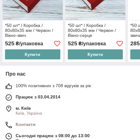
*50 шт* / Коробка /
*50 шт* / Коробка /
*50 
80х80х35 мм / Червон /
80х80х35 мм / Червон /
80х8
Вікно-звич
Вікно-серце
звич
525
525
285
₴/упаковка
₴/упаковка
Купити
Купити
Про нас
100% позитивних з 708 відгуків за рік
Працює з 03.04.2014
м. Київ
Київ, Україна
Контакти
Сьогодні працює з 08:00 до 13:00