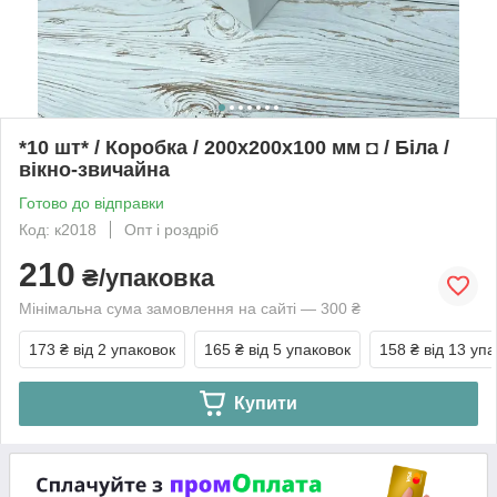
*10 шт* / Коробка / 200х200х100 мм ◘ / Біла /
вікно-звичайна
Готово до відправки
Код: к2018
Опт і роздріб
210
₴/упаковка
Мінімальна сума замовлення на сайті — 300 ₴
173 ₴
від 2 упаковок
165 ₴
від 5 упаковок
158 ₴
від 13 уп
Купити