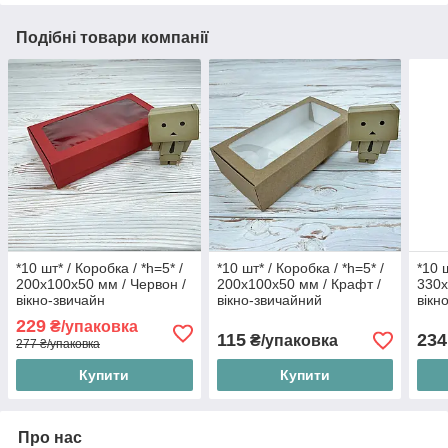
Подібні товари компанії
*10 шт* / Коробка / *h=5* /
*10 шт* / Коробка / *h=5* /
*10 
200х100х50 мм / Червон /
200х100х50 мм / Крафт /
330х
вікно-звичайн
вікно-звичайний
вікн
руле
229
₴/упаковка
115
234
₴/упаковка
277 ₴/упаковка
Купити
Купити
Про нас