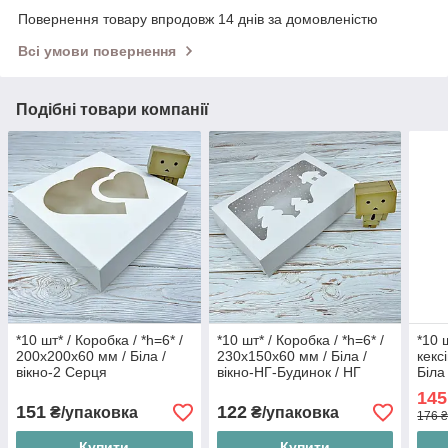
Повернення товару впродовж 14 днів за домовленістю
Всі умови повернення
Подібні товари компанії
*10 шт* / Коробка / *h=6* /
*10 шт* / Коробка / *h=6* /
*10 
200х200х60 мм / Біла /
230х150х60 мм / Біла /
кекс
вікно-2 Серця
вікно-НГ-Будинок / НГ
Біла
145
151
122
₴/упаковка
₴/упаковка
176 ₴
Купити
Купити