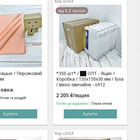
к2354
від 6,2 грн/шт
Тишью / Персиковий
*350 шт* / ██ ОПТ - Ящик /
мм
Коробка / 150х150х30 мм / Біла
/ вікно-звичайне - к912
ковка
2 205 ₴/ящик
Оптом і в роздріб
Готово до відправки
Тільки оптом
Купити
Купити
с2416