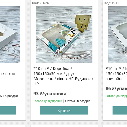
к1626
к912
*10 шт* / Коробка /
*10 шт* / 
 / вікно-
150х150х30 мм / друк-
150х150х30 
Морозець / вікно-НГ-Будинок /
звичайне
НР
86 ₴/упа
93 ₴/упаковка
м і в роздріб
Готово до відп
Готово до відправки
Оптом і в роздріб
Купити