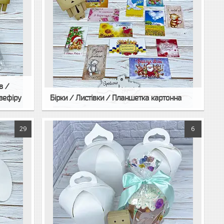
в /
зефіру
Бірки / Листівки / Планшетка картонна
29
6