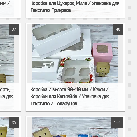
 мм /
Коробка для Цукерок, Мила / Упаковка для
Текстилю, Прикраса
37
48
ерти,
Коробка / висота 90-110 мм / Кекси /
вка для
Коробки для Капкейків / Упаковка для
Текстилю / Подарунків
35
166