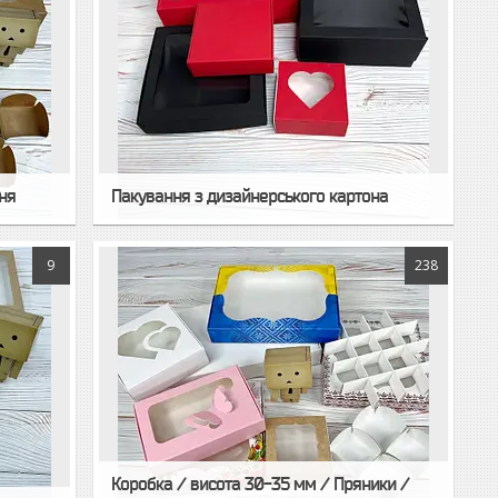
ня
Пакування з дизайнерського картона
9
238
Коробка / висота 30-35 мм / Пряники /