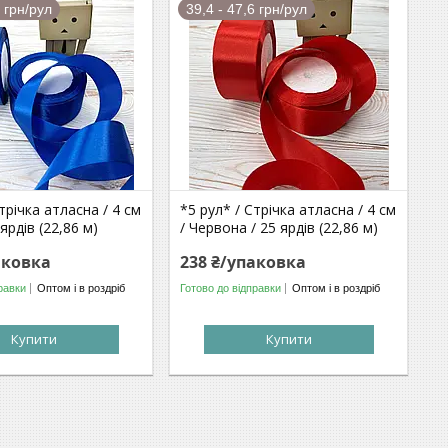
6 грн/рул
39,4 - 47,6 грн/рул
трічка атласна / 4 см
*5 рул* / Стрічка атласна / 4 см
 ярдів (22,86 м)
/ Червона / 25 ярдів (22,86 м)
аковка
238 ₴/упаковка
равки
Оптом і в роздріб
Готово до відправки
Оптом і в роздріб
Купити
Купити