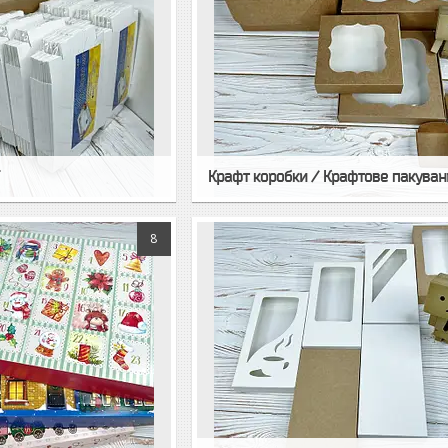
Т
Крафт коробки / Крафтове пакуван
8