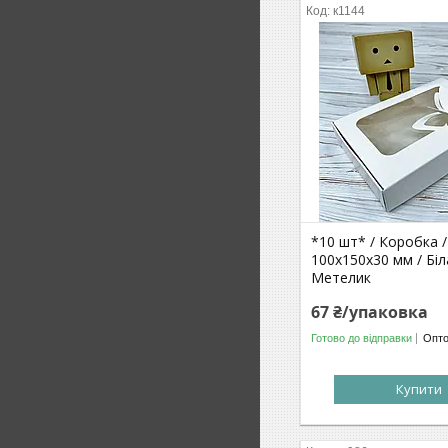
к1144
*10 шт* / Коробка /
100х150х30 мм / Біла
Метелик
67 ₴/упаковка
Готово до відправки
Опто
Купити