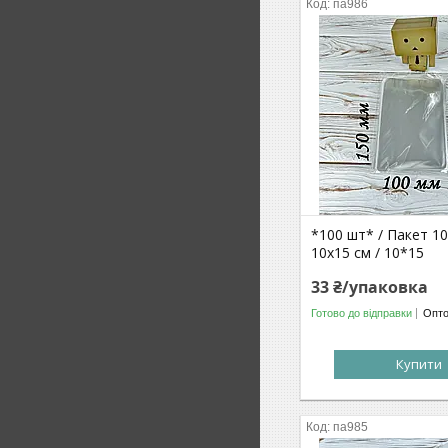
па986
*100 шт* / Пакет 1
10x15 см / 10*15
33 ₴/упаковка
Готово до відправки
Опто
Купити
па985