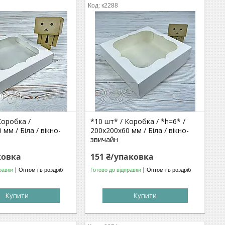
к2288
Коробка /
*10 шт* / Коробка / *h=6* /
мм / Біла / вікно-
200х200х60 мм / Біла / вікно-
звичайн
ковка
151 ₴/упаковка
равки
Оптом і в роздріб
Готово до відправки
Оптом і в роздріб
Купити
Купити