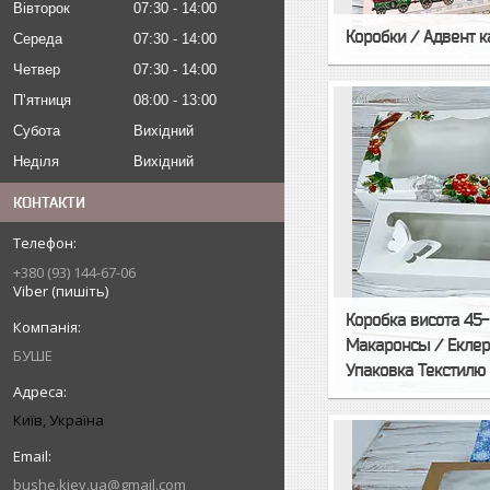
Вівторок
07:30
14:00
Коробки / Адвент к
Середа
07:30
14:00
Четвер
07:30
14:00
Пʼятниця
08:00
13:00
Субота
Вихідний
Неділя
Вихідний
КОНТАКТИ
+380 (93) 144-67-06
Viber (пишіть)
Коробка висота 45-
Макаронсы / Еклер 
БУШЕ
Упаковка Текстилю
Київ, Україна
bushe.kiev.ua@gmail.com