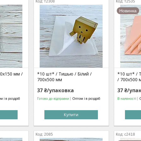
т2308
т2535
Новинка
00х150 мм /
*10 шт* / Тишью / Білий /
*10 шт* / 
700х500 мм
/ 700х500 
37 ₴/упаковка
37 ₴/упа
м і в роздріб
Готово до відправки
Оптом і в роздріб
В наявності
Купити
2085
с2418