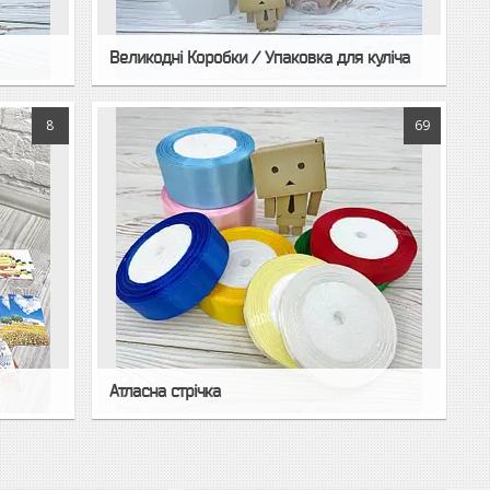
Великодні Коробки / Упаковка для куліча
8
69
Атласна стрічка