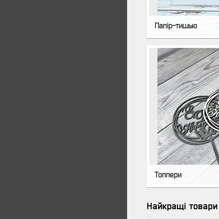
Папір-тишью
Топпери
Найкращі товари