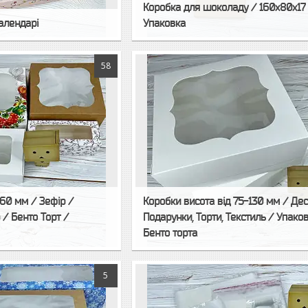
Коробка для шоколаду / 160х80х17
алендарі
Упаковка
58
60 мм / Зефір /
Коробки висота від 75-130 мм / Дес
/ Бенто Торт /
Подарунки, Торти, Текстиль / Упако
Бенто торта
5