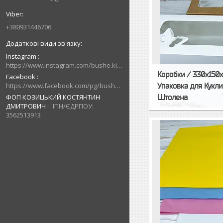
+380931446706
Instagram
https://www.instagram.com/bushe.kiev.ua/
Коробки / 330х150х
Facebook
https://www.facebook.com/pg/bushe.kiev.ua/posts/
Упаковка для Кукли
ФОП КОЗИЦЬКИЙ КОСТЯНТИН
Штолена
ДМИТРОВИЧ
ІПН/ЄДРПОУ:
3562513913