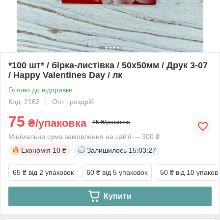
*100 шт* / бірка-листівка / 50х50мм / Друк 3-07
/ Happy Valentines Day / лк
Готово до відправки
Код: 2162
Опт і роздріб
75
₴/упаковка
85 ₴/упаковка
Мінімальна сума замовлення на сайті — 300 ₴
Економія
10 ₴
Залишилось
15:03:27
65 ₴
від 2 упаковок
60 ₴
від 5 упаковок
50 ₴
від 10 упаков
Купити