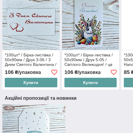
*100шт* / Бірка-листівка /
*100шт* / Бірка-листівка /
*100
50х90мм / Друк 3-06 / З
50х90мм / Друк 5-05 /
50х5
Днем Святого Валентина /
Світлого Великодня! / цв
Han
лк
106
106
85
₴/упаковка
₴/упаковка
₴
Купити
Купити
Акційні пропозиції та новинки
–9%