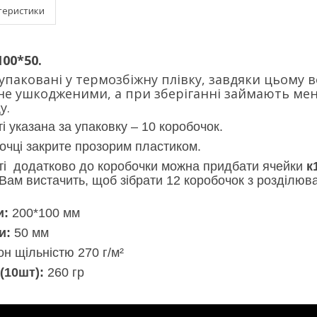
теристики
00*50.
упаковані у термозбіжну плівку, завдяки цьому 
е ушкодженими, а при зберіганні займають менш
у.
ті указана за упаковку – 10 коробочок.
бочці закрите прозорим пластиком.
ті додатково до коробочки можна придбати ячейки
к
 Вам вистачить, щоб зібрати 12 коробочок з розділюв
и:
200*100 мм
и:
50 мм
он щільністю 270 г/м²
(10шт):
260 гр