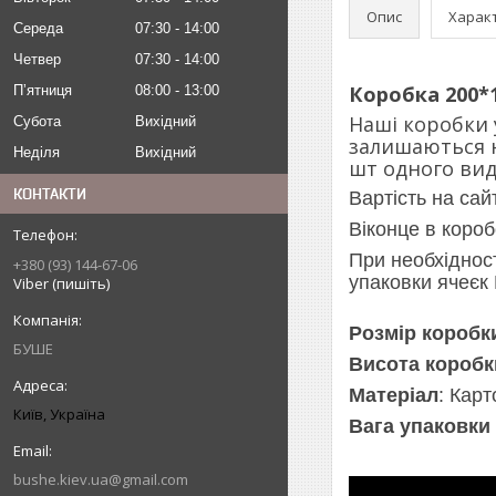
Опис
Харак
Середа
07:30
14:00
Четвер
07:30
14:00
Коробка 200*1
Пʼятниця
08:00
13:00
Наші коробки 
Субота
Вихідний
залишаються н
Неділя
Вихідний
шт одного вид
КОНТАКТИ
Вартість на сай
Віконце в коро
При необхіднос
+380 (93) 144-67-06
упаковки ячеєк
Viber (пишіть)
Розмір коробк
БУШЕ
Висота коробк
Матеріал
: Карт
Київ, Україна
Вага упаковки 
bushe.kiev.ua@gmail.com