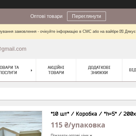
Оптові товари
Переглянути
ування замовлення - очікуйте інформацію в СМС або на вайбре 💌 Дякує
@gmail.com
ОВАРИ ТА
АКЦІЙНІ
ДОДАТКОВІ
ВІ
ПОСЛУГИ
ТОВАРИ
ЗНИЖКИ
*10 шт* / Коробка / *h=5* / 20
115 ₴/упаковка
Показати оптові ціни