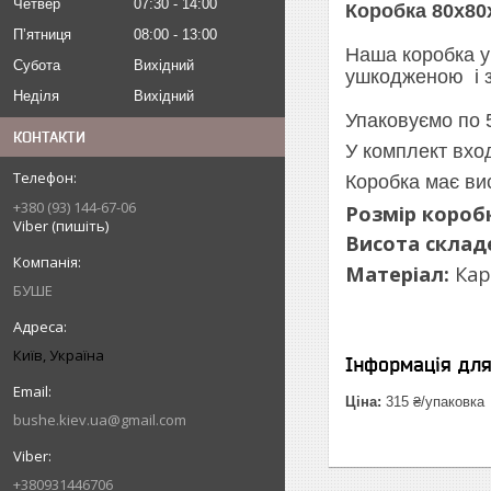
Четвер
07:30
14:00
Коробка 80х80
Пʼятниця
08:00
13:00
Наша коробка у
Субота
Вихідний
ушкодженою і з
Неділя
Вихідний
Упаковуємо по 5
КОНТАКТИ
У комплект вход
Коробка має вис
+380 (93) 144-67-06
Розмір короб
Viber (пишіть)
Висота склад
Матеріал:
Кар
БУШЕ
Київ, Україна
Інформація дл
Ціна:
315 ₴/упаковка
bushe.kiev.ua@gmail.com
+380931446706