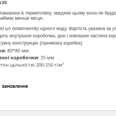
х35
пакована в термоплівку, завдяки цьому вона не бруд
аймає менше місця.
0 шт (комплектів) одного виду. Вартість указана за уп
ить внутрішня коробочка, дно і зовнішня частина кор
увну конструкцію (сірникова коробка).
ки:
80*80 мм
еної коробочки:
35 мм
тон щільністю 200-250 г/м²
я замовлення