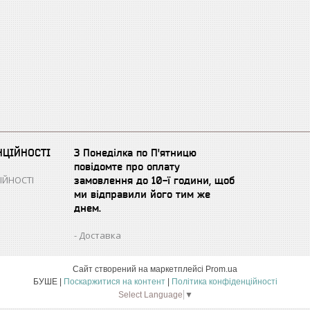
НЦІЙНОСТІ
З Понеділка по П'ятницю
повідомте про оплату
ІЙНОСТІ
замовлення до 10-ї години, щоб
ми відправили його тим же
днем.
Доставка
Сайт створений на маркетплейсі
Prom.ua
БУШЕ |
Поскаржитися на контент
|
Політика конфіденційності
Select Language
▼