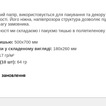
ий папір, використовується для пакування та декору 
чості. Його ніжна, напівпрозора структура дозволяє п
вагу замовника.
ості ми складаємо і пакуємо тишью в поліетиленову п
тишью:
500х700 мм
ки у складеному вигляді:
180х260 мм
7 гр/м²
(10 шт):
64 гр
я замовлення