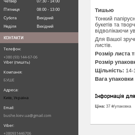
Четвер
07:30
14:00
Пʼятниця
08:00
13:00
Тишью
Субота
Вихідний
Тонкий папірусн
букетів та твор
Неділя
Вихідний
відволікаючи у
КОНТАКТИ
Для Вашої зручн
листів.
Розмір листа 
+380 (93) 144-67-06
Розмір упаков
Viber (пишіть)
Щільність:
14-1
Вага упаковки 
БУШЕ
Інформація дл
Київ, Україна
Ціна:
37 ₴/упаковка
bushe.kiev.ua@gmail.com
+380931446706