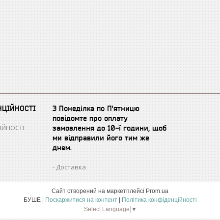
НЦІЙНОСТІ
З Понеділка по П'ятницю
повідомте про оплату
ІЙНОСТІ
замовлення до 10-ї години, щоб
ми відправили його тим же
днем.
Доставка
Сайт створений на маркетплейсі
Prom.ua
БУШЕ |
Поскаржитися на контент
|
Політика конфіденційності
Select Language
▼