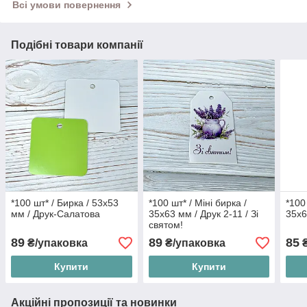
Всі умови повернення
Подібні товари компанії
*100 шт* / Бирка / 53х53
*100 шт* / Міні бирка /
*100
мм / Друк-Салатова
35х63 мм / Друк 2-11 / Зі
35х6
святом!
89
89
85
₴/упаковка
₴/упаковка
₴
Купити
Купити
Акційні пропозиції та новинки