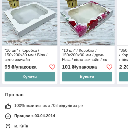
*10 шт* / Коробка /
*10 шт* / Коробка /
*350
150х200х30 мм / Біла /
150х200х30 мм / друк-
/ Ко
вікно-звичайн
Роза / вікно-звичайн / лк
/ Бі
к912
95
101
2 2
₴/упаковка
₴/упаковка
Купити
Купити
Про нас
100% позитивних з 708 відгуків за рік
Працює з 03.04.2014
м. Київ