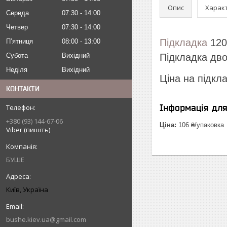
Опис
Харак
Середа
07:30
14:00
Четвер
07:30
14:00
Підкладка
120
Пʼятниця
08:00
13:00
Субота
Вихідний
Підкладка дво
Неділя
Вихідний
Ціна на підкл
КОНТАКТИ
Інформація дл
+380 (93) 144-67-06
Ціна:
106 ₴/упаковка
Viber (пишіть)
БУШЕ
Київ, Україна
bushe.kiev.ua@gmail.com