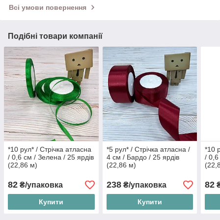
Всі умови повернення
Подібні товари компанії
*10 рул* / Стрічка атласна
*5 рул* / Стрічка атласна /
*10 
/ 0,6 см / Зелена / 25 ярдів
4 см / Бардо / 25 ярдів
/ 0,
(22,86 м)
(22,86 м)
(22,
82
238
82
₴/упаковка
₴/упаковка
₴
Купити
Купити