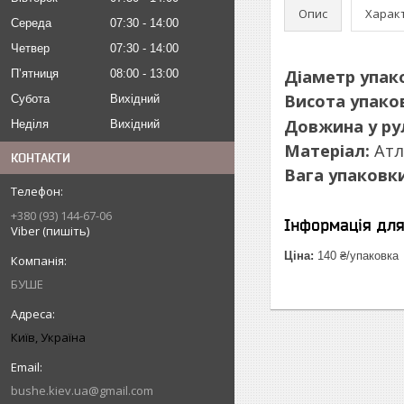
Опис
Харак
Середа
07:30
14:00
Четвер
07:30
14:00
Діаметр упак
Пʼятниця
08:00
13:00
Висота упако
Субота
Вихідний
Довжина у ру
Неділя
Вихідний
Матеріал:
Атл
КОНТАКТИ
Вага упаковки 
+380 (93) 144-67-06
Інформація дл
Viber (пишіть)
Ціна:
140 ₴/упаковка
БУШЕ
Київ, Україна
bushe.kiev.ua@gmail.com