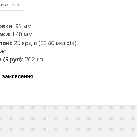
теристики
овки:
95 мм
140
мм
вки:
лоні:
25 ярдів (22,86 метрів)
ас
262
гр
(5 рул):
я замовлення