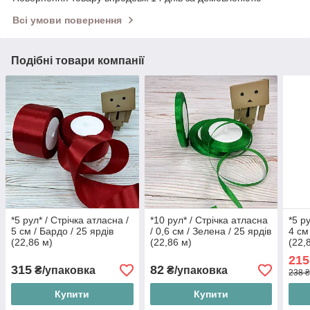
Всі умови повернення
Подібні товари компанії
*5 рул* / Стрічка атласна /
*10 рул* / Стрічка атласна
*5 р
5 см / Бардо / 25 ярдів
/ 0,6 см / Зелена / 25 ярдів
4 см
(22,86 м)
(22,86 м)
(22,
215
315
82
₴/упаковка
₴/упаковка
238 ₴
Купити
Купити