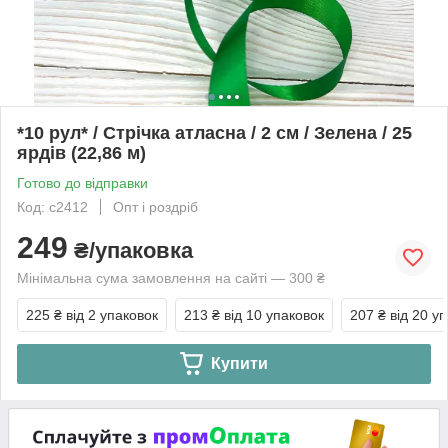
*10 рул* / Стрічка атласна / 2 см / Зелена / 25
ярдів (22,86 м)
Готово до відправки
Код: с2412
Опт і роздріб
249
₴/упаковка
Мінімальна сума замовлення на сайті — 300 ₴
225 ₴
від 2 упаковок
213 ₴
від 10 упаковок
207 ₴
від 20 у
Купити