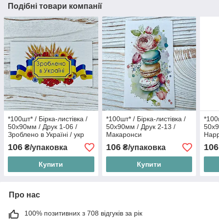
Подібні товари компанії
*100шт* / Бірка-листівка /
*100шт* / Бірка-листівка /
*100
50х90мм / Друк 1-06 /
50х90мм / Друк 2-13 /
50х9
Зроблено в Україні / укр
Макаронси
Happ
106
106
106
₴/упаковка
₴/упаковка
Купити
Купити
Про нас
100% позитивних з 708 відгуків за рік