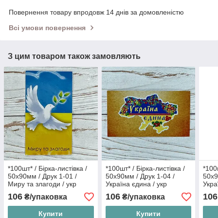
Повернення товару впродовж 14 днів за домовленістю
Всі умови повернення
З цим товаром також замовляють
*100шт* / Бірка-листівка /
*100шт* / Бірка-листівка /
*100
50х90мм / Друк 1-01 /
50х90мм / Друк 1-04 /
50х9
Миру та злагоди / укр
Україна єдина / укр
Укра
106
106
106
₴/упаковка
₴/упаковка
Купити
Купити