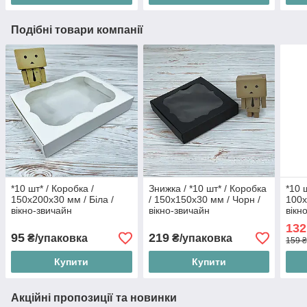
Подібні товари компанії
*10 шт* / Коробка /
Знижка / *10 шт* / Коробка
*10 
150х200х30 мм / Біла /
/ 150х150х30 мм / Чорн /
100х
вікно-звичайн
вікно-звичайн
вікн
132
95
219
₴/упаковка
₴/упаковка
159 ₴
Купити
Купити
Акційні пропозиції та новинки