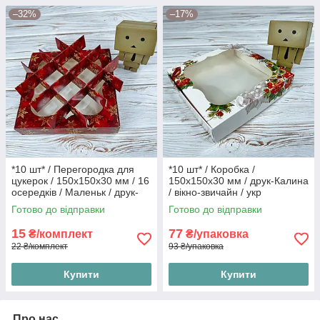
–32%
–17%
*10 шт* / Перегородка для
*10 шт* / Коробка /
цукерок / 150х150х30 мм / 16
150х150х30 мм / друк-Калина
осередків / Маленьк / друк-
/ вікно-звичайн / укр
Сніг.Червон / НР
Готово до відправки
Готово до відправки
15
77
₴/комплект
₴/упаковка
22 ₴/комплект
93 ₴/упаковка
Купити
Купити
Про нас