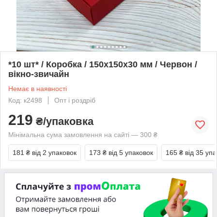
*10 шт* / Коробка / 150х150х30 мм / Червон /
вікно-звичайн
Немає в наявності
Код: к2498
Опт і роздріб
219
₴/упаковка
Мінімальна сума замовлення на сайті — 300 ₴
181 ₴
від 2 упаковок
173 ₴
від 5 упаковок
165 ₴
від 35 уп