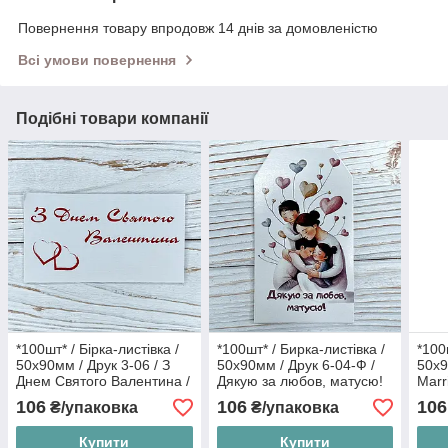
Повернення товару впродовж 14 днів за домовленістю
Всі умови повернення
Подібні товари компанії
*100шт* / Бірка-листівка /
*100шт* / Бирка-листівка /
*100
50х90мм / Друк 3-06 / З
50х90мм / Друк 6-04-Ф /
50х9
Днем Святого Валентина /
Дякую за любов, матусю!
Marr
лк
106
106
106
₴/упаковка
₴/упаковка
Купити
Купити