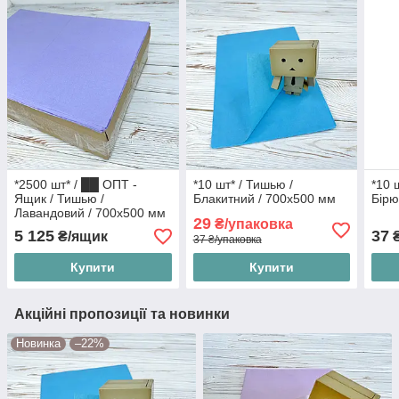
*2500 шт* / ██ ОПТ -
*10 шт* / Тишью /
*10 
Ящик / Тишью /
Блакитний / 700х500 мм
Бірю
Лавандовий / 700х500 мм
29
₴/упаковка
5 125
37
₴/ящик
₴
37 ₴/упаковка
Купити
Купити
Акційні пропозиції та новинки
Новинка
–22%