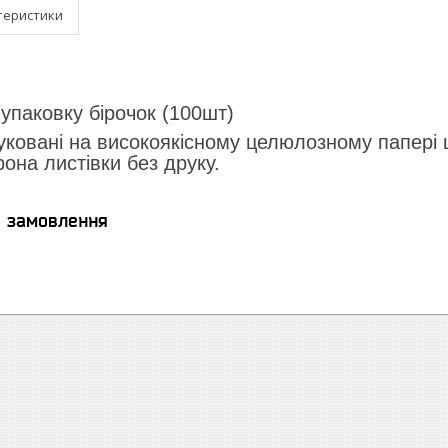
теристики
 упаковку бірочок (100шт)
уковані на високоякісному целюлозному папері
рона листівки без друку.
я замовлення