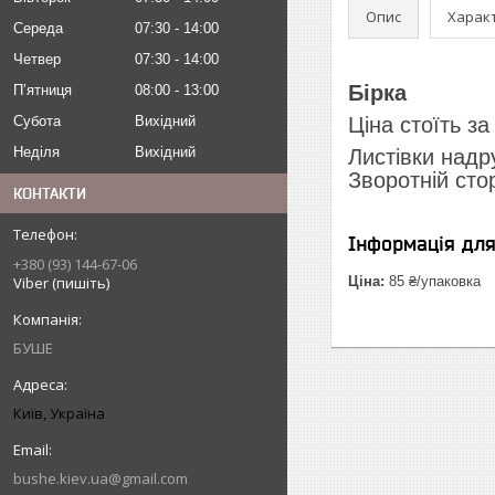
Опис
Харак
Середа
07:30
14:00
Четвер
07:30
14:00
Бірка
Пʼятниця
08:00
13:00
Субота
Вихідний
Ціна стоїть за
Неділя
Вихідний
Листівки надр
Зворотній сто
КОНТАКТИ
Інформація дл
+380 (93) 144-67-06
Viber (пишіть)
Ціна:
85 ₴/упаковка
БУШЕ
Київ, Україна
bushe.kiev.ua@gmail.com