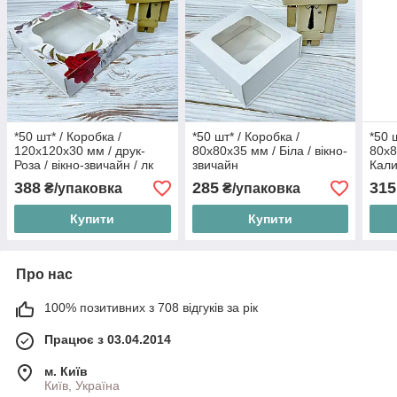
*50 шт* / Коробка /
*50 шт* / Коробка /
*50 
120х120х30 мм / друк-
80х80х35 мм / Біла / вікно-
80х8
Роза / вікно-звичайн / лк
звичайн
Кали
388
285
315
₴/упаковка
₴/упаковка
Купити
Купити
Про нас
100% позитивних з 708 відгуків за рік
Працює з 03.04.2014
м. Київ
Київ, Україна