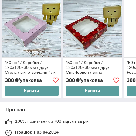
*50 шт* / Коробка /
*50 шт* / Коробка /
*50 
120х120х30 мм / друк-
120х120х30 мм / друк-
120х
Стиль / вікно-звичайн / лк
Сніг.Червон / вікно-
Роза
звичайн / НГ
388
388
388
₴/упаковка
₴/упаковка
Купити
Купити
Про нас
100% позитивних з 708 відгуків за рік
Працює з 03.04.2014