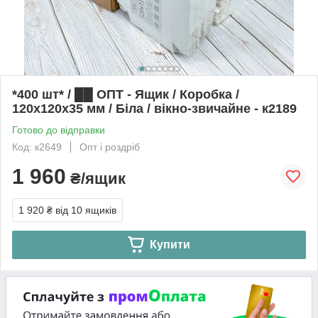
*400 шт* / ██ ОПТ - Ящик / Коробка /
120х120х35 мм / Біла / вікно-звичайне - к2189
Готово до відправки
Код: к2649
Опт і роздріб
1 960
₴/ящик
1 920 ₴
від 10 ящиків
Купити