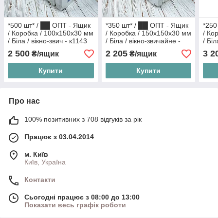
*500 шт* / ██ ОПТ - Ящик
*350 шт* / ██ ОПТ - Ящик
*250
/ Коробка / 100х150х30 мм
/ Коробка / 150х150х30 мм
/ Ко
/ Біла / вікно-звич - к1143
/ Біла / вікно-звичайне -
/ Бі
к912
к133
2 500
2 205
3 2
₴/ящик
₴/ящик
Купити
Купити
Про нас
100% позитивних з 708 відгуків за рік
Працює з 03.04.2014
м. Київ
Київ, Україна
Контакти
Сьогодні працює з 08:00 до 13:00
Показати весь графік роботи