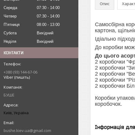
Опис
Харак
Середа
07:30
14:00
Четвер
07:30
14:00
Самосбірна кор
Пʼятниця
08:00
13:00
картона, щільні
Субота
Вихідний
Ідіально підход
Неділя
Вихідний
До коробки мож
КОНТАКТИ
До цього асорт
2 коробочки "Ф
2 коробочки "З
+380 (93) 144-67-06
2 коробочки "Ве
Viber (пишіть)
2 коробочки "Рі
2 коробочки Бі
БУШЕ
Коробки упакова
коробочок.
Київ, Україна
Інформація дл
bushe.kiev.ua@gmail.com