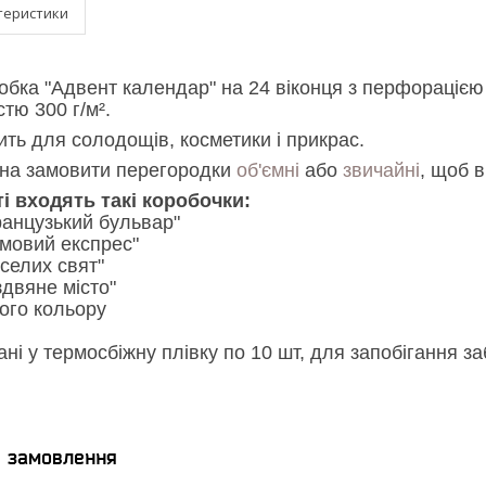
теристики
обка "Адвент календар" на 24 віконця з перфорацією 
стю 300 г/м².
ить для солодощів, косметики і прикрас.
на замовити перегородки
об'ємні
або
звичайні
, щоб в
і входять такі коробочки:
ранцузький бульвар"
имовий експрес"
селих свят"
здвяне місто"
лого кольору
ні у термосбіжну плівку по 10 шт, для запобігання за
я замовлення