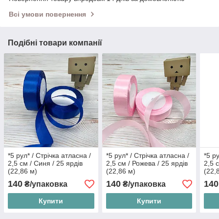
Всі умови повернення
Подібні товари компанії
*5 рул* / Стрічка атласна /
*5 рул* / Стрічка атласна /
*5 р
2,5 см / Синя / 25 ярдів
2,5 см / Рожева / 25 ярдів
2,5 
(22,86 м)
(22,86 м)
(22,
140
140
140
₴/упаковка
₴/упаковка
Купити
Купити