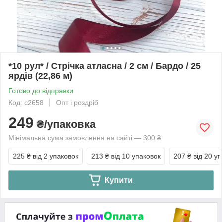
*10 рул* / Стрічка атласна / 2 см / Бардо / 25
ярдів (22,86 м)
Готово до відправки
Код: с2658
Опт і роздріб
249
₴/упаковка
Мінімальна сума замовлення на сайті — 300 ₴
225 ₴
від 2 упаковок
213 ₴
від 10 упаковок
207 ₴
від 20 у
Купити