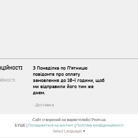
НЦІЙНОСТІ
З Понеділка по П'ятницю
повідомте про оплату
ІЙНОСТІ
замовлення до 10-ї години, щоб
ми відправили його тим же
днем.
Доставка
Сайт створений на маркетплейсі
Prom.ua
БУШЕ |
Поскаржитися на контент
|
Політика конфіденційності
Select Language
▼