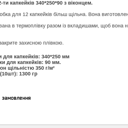
-ти капкейків 340*250*90 з віконцем.
бка для 12 капкейків більш щільна. Вона виготовлена
ована в термоплівку разом із вкладишами, щоб вона 
 закрите захисною плівкою.
 для капкейків: 340*250 мм
и для капкейків: 90 мм.
он щільністю 350 г/м²
(10шт): 1300 гр
я замовлення