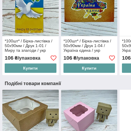
*100шт* / Бірка-листівка /
*100шт* / Бірка-листівка /
*100
50х90мм / Друк 1-01 /
50х90мм / Друк 1-04 /
50х9
Миру та злагоди / укр
Україна єдина / укр
Укра
106
106
106
₴/упаковка
₴/упаковка
Купити
Купити
Подібні товари компанії