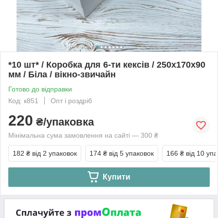
*10 шт* / Коробка для 6-ти кексів / 250х170х90
мм / Біла / вікно-звичайн
Готово до відправки
Код: к851
Опт і роздріб
220
₴/упаковка
Мінімальна сума замовлення на сайті — 300 ₴
182 ₴
від 2 упаковок
174 ₴
від 5 упаковок
166 ₴
від 10 уп
Купити