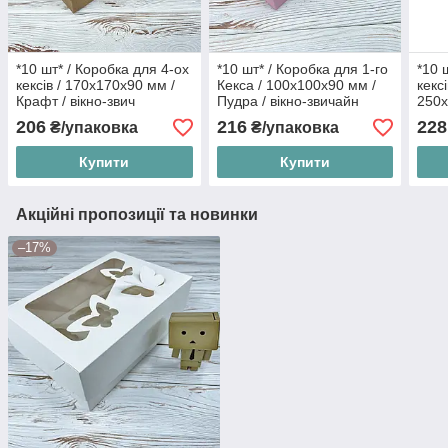
*10 шт* / Коробка для 4-ох
*10 шт* / Коробка для 1-го
*10 
кексів / 170х170х90 мм /
Кекса / 100х100х90 мм /
кексі
Крафт / вікно-звич
Пудра / вікно-звичайн
250х
вікн
206
216
228
₴/упаковка
₴/упаковка
Купити
Купити
Акційні пропозиції та новинки
–17%