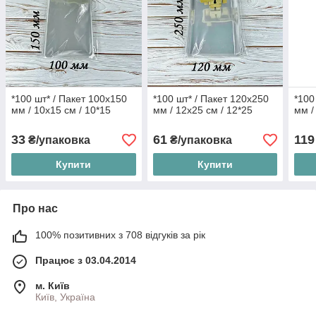
*100 шт* / Пакет 100х150
*100 шт* / Пакет 120х250
*100
мм / 10x15 см / 10*15
мм / 12x25 см / 12*25
мм /
33
61
119
₴/упаковка
₴/упаковка
Купити
Купити
Про нас
100% позитивних з 708 відгуків за рік
Працює з 03.04.2014
м. Київ
Київ, Україна