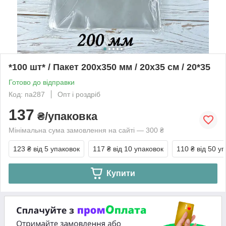
*100 шт* / Пакет 200х350 мм / 20x35 см / 20*35
Готово до відправки
Код: па287
Опт і роздріб
137
₴/упаковка
Мінімальна сума замовлення на сайті — 300 ₴
123 ₴
від 5 упаковок
117 ₴
від 10 упаковок
110 ₴
від 50 у
Купити