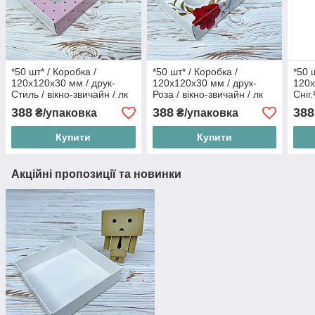
*50 шт* / Коробка /
*50 шт* / Коробка /
*50 
120х120х30 мм / друк-
120х120х30 мм / друк-
120х
Стиль / вікно-звичайн / лк
Роза / вікно-звичайн / лк
Сніг
звич
388
388
388
₴/упаковка
₴/упаковка
Купити
Купити
Акційні пропозиції та новинки