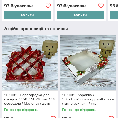
93
93
95
₴/упаковка
₴/упаковка
₴
Купити
Купити
Акційні пропозиції та новинки
*10 шт* / Перегородка для
*10 шт* / Коробка /
цукерок / 150х150х30 мм / 16
150х150х30 мм / друк-Калина
осередків / Маленьк / друк-
/ вікно-звичайн / укр
Сніг.Червон / НР
Готово до відправки
Готово до відправки