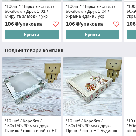
*100шт* / Бірка-листівка /
*100шт* / Бірка-листівка /
*100
50х90мм / Друк 1-01 /
50х90мм / Друк 1-04 /
50х9
Миру та злагоди / укр
Україна єдина / укр
Укра
106
106
106
₴/упаковка
₴/упаковка
Купити
Купити
Подібні товари компанії
*10 шт* / Коробка /
*10 шт* / Коробка /
*10 
150х150х30 мм / друк-
150х150х30 мм / друк-
150х
Гілочка / вікно-зичайн / НГ
Пряня / вікно-НГ-Будинок
вікн