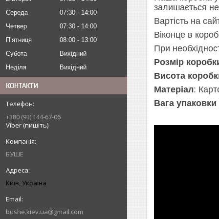
залишається не 
Середа
07:30
14:00
Вартість на сай
Четвер
07:30
14:00
Віконце в коро
Пʼятниця
08:00
13:00
При необхіднос
Субота
Вихідний
Розмір коробк
Неділя
Вихідний
Висота коробк
КОНТАКТИ
Матеріал
: Кар
Вага упаковки 
+380 (93) 144-67-06
Viber (пишіть)
БУШЕ
Київ, Україна
bushe.kiev.ua@gmail.com