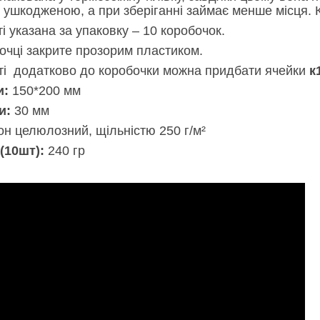
ушкодженою, а при зберіганні займає менше місця. К
ті указана за упаковку – 10 коробочок.
бочці закрите прозорим пластиком.
ті додатково до коробочки можна придбати ячейки
к
и:
150*200 мм
и:
30 мм
тон целюлозний, щільністю 250 г/м²
(10шт):
240 гр