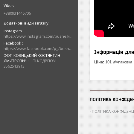
+380931446706
Instagram
https://www.instagram.com/bushe.kiev.ua/
Facebook
https://www.facebook.com/pg/bushe.kiev.ua/posts/
Інформація дл
ФОП КОЗИЦЬКИЙ КОСТЯНТИН
ДМИТРОВИЧ
ІПН/ЄДРПОУ:
Ціна:
101 ₴/упаковка
3562513913
ПОЛІТИКА КОНФІДЕ
ПОЛІТИКА КОНФІДЕНЦ