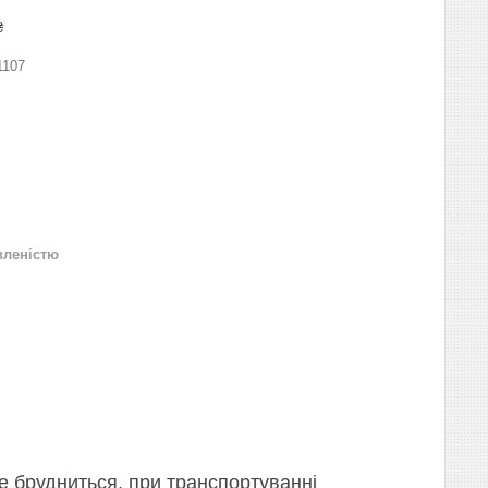
₴
1107
вленістю
е брудниться, при транспортуванні